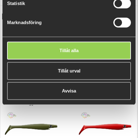
Statistik
BASECOLOR
Reset category
Marknadsföring
Tillåt alla
Tillåt urval
Avvisa
Gold Digger Base
Chartreuse Base