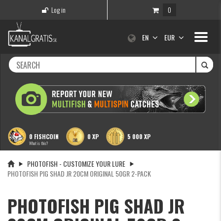
Log in
0
Toggle
EN
EUR
navigati
0 FISHCOIN
0 XP
5 000 XP
What is this?
PHOTOFISH - CUSTOMIZE YOUR LURE
PHOTOFISH PIG SHAD JR 20CM ORIGINAL 50GR 2-PACK
PHOTOFISH PIG SHAD JR