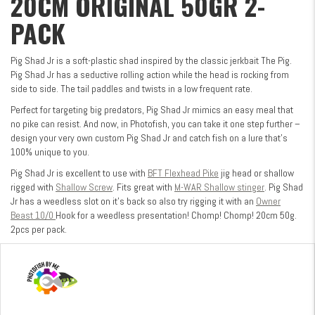
20CM ORIGINAL 50GR 2-
PACK
Pig Shad Jr is a soft-plastic shad inspired by the classic jerkbait The Pig.
Pig Shad Jr has a seductive rolling action while the head is rocking from
side to side. The tail paddles and twists in a low frequent rate.
Perfect for targeting big predators, Pig Shad Jr mimics an easy meal that
no pike can resist. And now, in Photofish, you can take it one step further –
design your very own custom Pig Shad Jr and catch fish on a lure that’s
100% unique to you.
Pig Shad Jr is excellent to use with
BFT Flexhead Pike
jig head or shallow
rigged with
Shallow Screw
. Fits great with
M-WAR Shallow stinger
. Pig Shad
Jr has a weedless slot on it’s back so also try rigging it with an
Owner
Beast 10/0
Hook for a weedless presentation! Chomp! Chomp! 20cm 50g.
2pcs per pack.