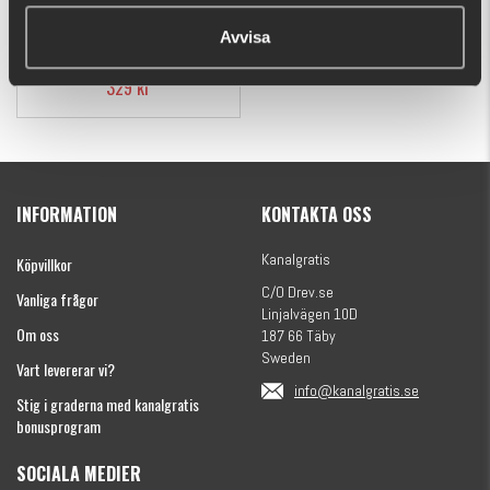
Savage Gear 3D Glide
Roach Slow Sink 23cm,
Avvisa
170g
329 kr
INFORMATION
KONTAKTA OSS
Kanalgratis
Köpvillkor
C/O Drev.se
Vanliga frågor
Linjalvägen 10D
Om oss
187 66 Täby
Sweden
Vart levererar vi?
info@kanalgratis.se
Stig i graderna med kanalgratis
bonusprogram
SOCIALA MEDIER