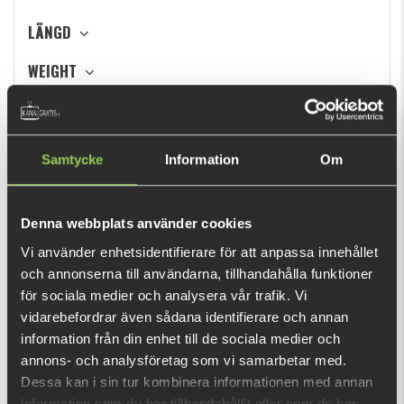
LÄNGD
WEIGHT
TILLVERKARE
Samtycke
Information
Om
SORTERA EFTER
Fåtal kvar
Denna webbplats använder cookies
Vi använder enhetsidentifierare för att anpassa innehållet
och annonserna till användarna, tillhandahålla funktioner
för sociala medier och analysera vår trafik. Vi
vidarebefordrar även sådana identifierare och annan
information från din enhet till de sociala medier och
Berkley Zilla Swimmer
Berkley® Zilla Jointed
19cm, 45g - Firetiger
Glider 18cm, 80g
annons- och analysföretag som vi samarbetar med.
Dessa kan i sin tur kombinera informationen med annan
175 kr
159 kr
information som du har tillhandahållit eller som de har