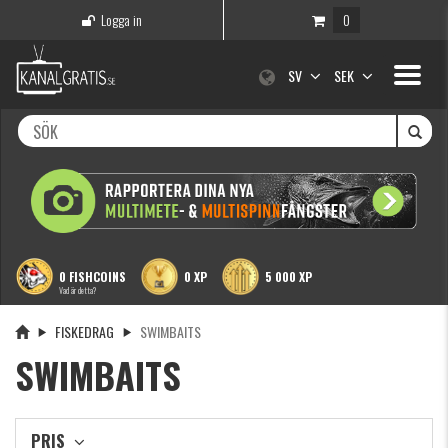
Logga in
0
Toggle
SV
SEK
navigati
0 FISHCOINS
0 XP
5 000 XP
Vad är detta?
FISKEDRAG
SWIMBAITS
SWIMBAITS
PRIS