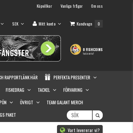
Köpvillkor
Vanliga frågor
Om oss
SEK
Mitt konto
Kundvagn
0
0 FISHCOINS
Vad är detta?
OCH RAPPORTLÄNK HÄR
PERFEKTA PRESENTER
FISKEDRAG
TACKEL
FÖRVARING
SPÖN
ÖVRIGT
TEAM GALANT MERCH
GS PAKET
Vart levererar vi?