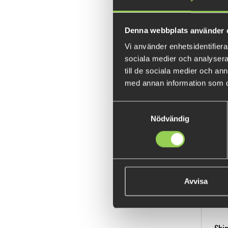
Denna webbplats använder 
Vi använder enhetsidentifierar
sociala medier och analysera 
till de sociala medier och a
Shi
med annan information som du 
Samtyckesval
Nödvändig
Avvisa