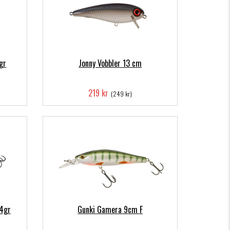
gr
Jonny Vobbler 13 cm
219 kr
(249 kr)
64gr
Gunki Gamera 9cm F