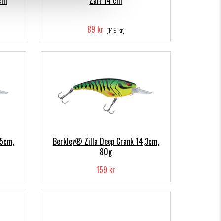
6cm
Zalt 14 cm
89 kr
(149 kr)
,5cm,
Berkley® Zilla Deep Crank 14,3cm,
80g
159 kr