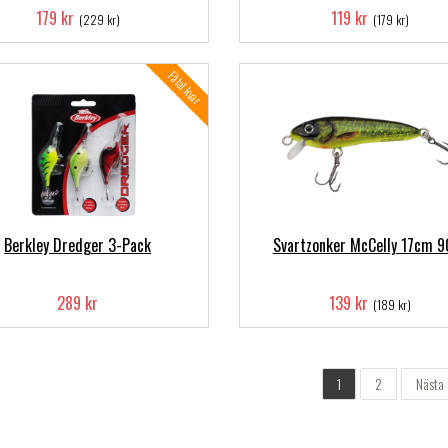
179 kr
119 kr
(229 kr)
(179 kr)
Fåtal kvar
Berkley Dredger 3-Pack
Svartzonker McCelly 17cm 9
289 kr
139 kr
(189 kr)
1
2
Nästa