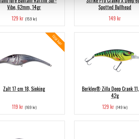
ano lure Bantam Rattlin Sur-
Strike Pro Cranky X Deep 
Vibe, 62mm, 14gr
Spotted Bullhead
129 kr
149 kr
(159 kr)
Fåtal kvar
Zalt 17 cm 18, Sinking
Berkley® Zilla Deep Crank 11
42g
119 kr
129 kr
(169 kr)
(149 kr)