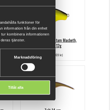
andahålla funktioner för
n information från din enhet
 tur kombinera informationen
 Flash
Shimano Lure Bantam Macbeth,
deras tjänster.
50mm, 12g
109 kr
(169 kr)
Marknadsföring
Ej i lager
Tillåt alla