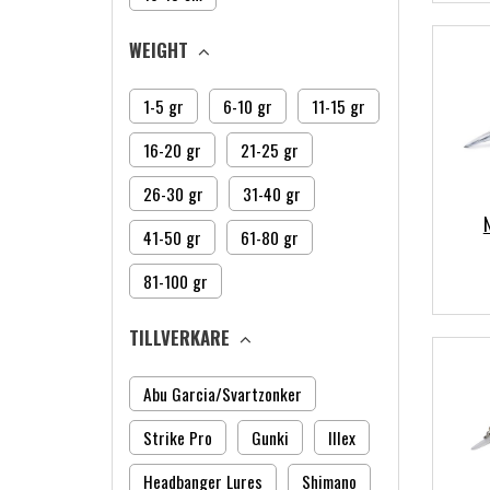
WEIGHT
1-5 gr
6-10 gr
11-15 gr
16-20 gr
21-25 gr
26-30 gr
31-40 gr
41-50 gr
61-80 gr
81-100 gr
TILLVERKARE
Abu Garcia/Svartzonker
Strike Pro
Gunki
Illex
Headbanger Lures
Shimano