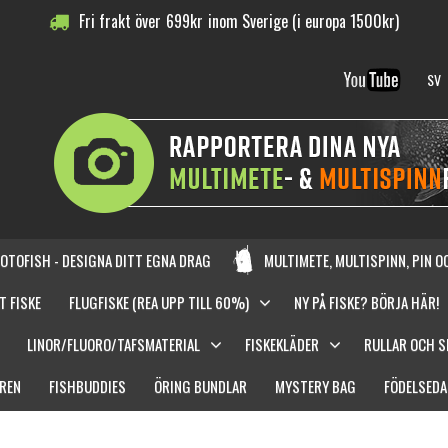
Fri frakt över
699
kr
inom Sverige (i europa 1500kr)
SV
OTOFISH - DESIGNA DITT EGNA DRAG
MULTIMETE, MULTISPINN, PIN 
T FISKE
FLUGFISKE (REA UPP TILL 60%)
NY PÅ FISKE? BÖRJA HÄR!
LINOR/FLUORO/TAFSMATERIAL
FISKEKLÄDER
RULLAR OCH 
REN
FISHBUDDIES
ÖRING BUNDLAR
MYSTERY BAG
FÖDELSEDA