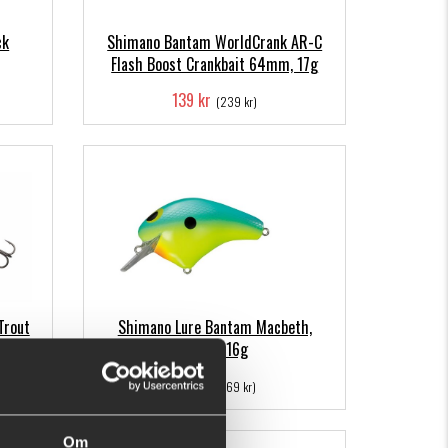
ck
Shimano Bantam WorldCrank AR-C
Flash Boost Crankbait 64mm, 17g
139 kr
(239 kr)
Trout
Shimano Lure Bantam Macbeth,
63mm 16g
109 kr
(169 kr)
Om