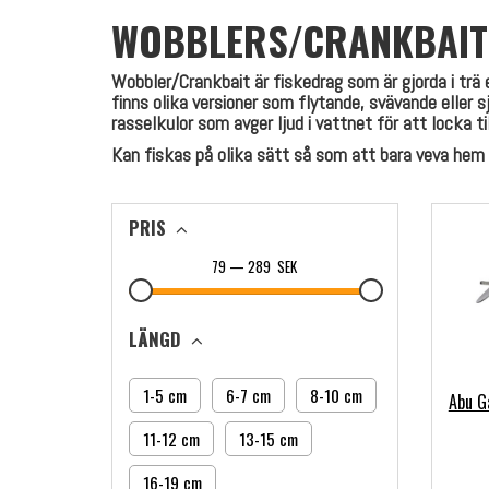
WOBBLERS/CRANKBAIT
Wobbler/Crankbait är fiskedrag som är gjorda i trä e
finns olika versioner som flytande, svävande eller
rasselkulor som avger ljud i vattnet för att locka til
Kan fiskas på olika sätt så som att bara veva hem 
PRIS
79
—
289
SEK
LÄNGD
1-5 cm
6-7 cm
8-10 cm
Abu G
11-12 cm
13-15 cm
16-19 cm