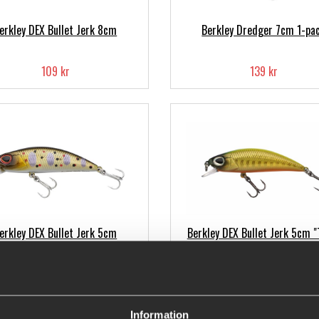
erkley DEX Bullet Jerk 8cm
Berkley Dredger 7cm 1-pa
109 kr
139 kr
erkley DEX Bullet Jerk 5cm
Berkley DEX Bullet Jerk 5cm "
Special Range"
109 kr
99 kr
Information