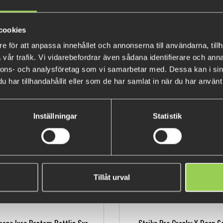
cookies
e för att anpassa innehållet och annonserna till användarna, tillh
vår trafik. Vi vidarebefordrar även sådana identifierare och anna
nnons- och analysföretag som vi samarbetar med. Dessa kan i sin
mano Lure Bantam Pavlo shad
Shimano Bantam World Minnow
har tillhandahållit eller som de har samlat in när du har använt 
59SP
Boost 11,5cm, 17gr
129 kr
249 kr
(149 kr)
(299 kr)
Inställningar
Statistik
Tillåt urval