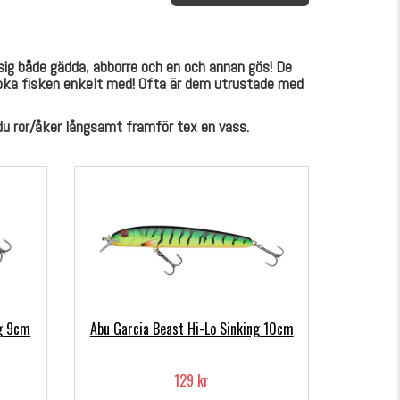
l sig både gädda, abborre och en och annan gös! De
kroka fisken enkelt med! Ofta är dem utrustade med
 du ror/åker långsamt framför tex en vass.
ng 9cm
Abu Garcia Beast Hi-Lo Sinking 10cm
129 kr