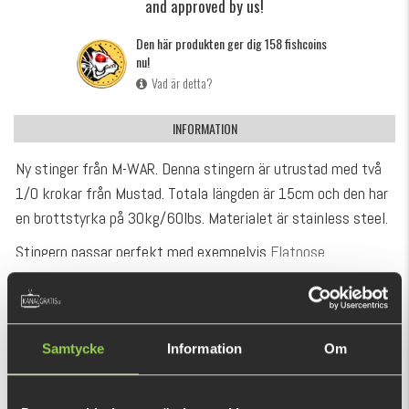
and approved by us!
Den här produkten ger dig 158 fishcoins
nu!
Vad är detta?
INFORMATION
Ny stinger från M-WAR. Denna stingern är utrustad med två
1/0 krokar från Mustad. Totala längden är 15cm och den har
en brottstyrka på 30kg/60lbs. Materialet är stainless steel.
Stingern passar perfekt med exempelvis
Flatnose
Shad
,
Flatnose Dragon
,
Pig Shad Jr
,
Abu Beast
VISA MER
Paddle/Curl/Twintail 17cm,
Eastfield Downsizer 17cm
och
andra jiggar i samma storlekar.
REKOMMENDERADE PRODUKTER
Samtycke
Information
Om
Kommer i 1-pack.