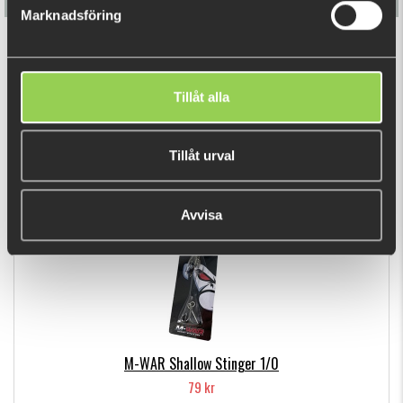
Marknadsföring
Flatnose Shad 19cm med Stinger
199 kr
Tillåt alla
(218 kr)
DU TITTADE NYLIGEN PÅ
Tillåt urval
Avvisa
M-WAR Shallow Stinger 1/0
79 kr