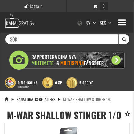
Logga in
0
Toggle
SV
SEK
navigati
0 FISHCOINS
0 XP
5 000 XP
Vad är detta?
KANALGRATIS RETAILERS
M-WAR SHALLOW STINGER 1/0
M-WAR SHALLOW STINGER 1/0