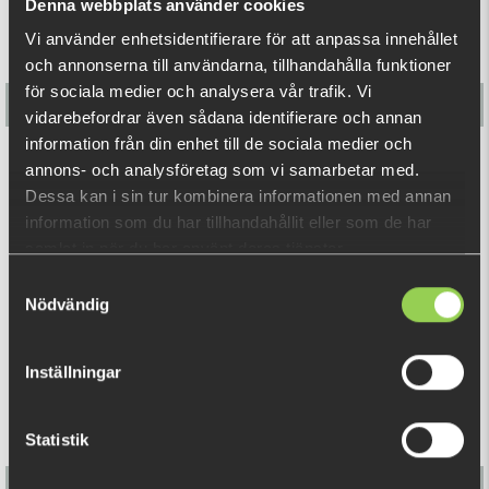
Denna webbplats använder cookies
Vi använder enhetsidentifierare för att anpassa innehållet
och annonserna till användarna, tillhandahålla funktioner
för sociala medier och analysera vår trafik. Vi
vidarebefordrar även sådana identifierare och annan
information från din enhet till de sociala medier och
Team Galant Keps
annons- och analysföretag som vi samarbetar med.
Dessa kan i sin tur kombinera informationen med annan
99 kr
information som du har tillhandahållit eller som de har
(299 kr)
samlat in när du har använt deras tjänster.
Samtyckesval
RELATERADE PRODUKTER
Nödvändig
Inställningar
Statistik