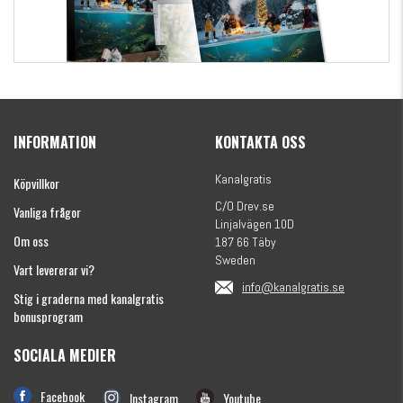
Kanalgratis Officiella Fiskekalender 2026
(julkalender)
INFORMATION
KONTAKTA OSS
1695 kr
Kanalgratis
Köpvillkor
C/O Drev.se
Vanliga frågor
Linjalvägen 10D
Om oss
187 66 Täby
Sweden
Vart levererar vi?
info@kanalgratis.se
Stig i graderna med kanalgratis
bonusprogram
SOCIALA MEDIER
Monkey Fry 16-pack 7cm
Facebook
Instagram
Youtube
89 kr