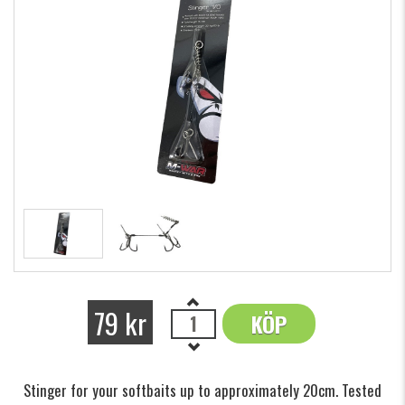
79 kr
KÖP
OK
Stinger for your softbaits up to approximately 20cm. Tested