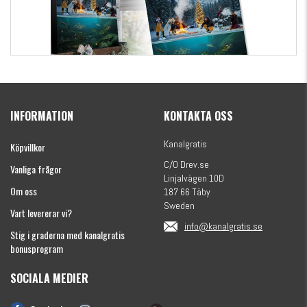
Kanalgratis Officiella Fiskekalender 2026
(julkalender)
INFORMATION
KONTAKTA OSS
1695 kr
Kanalgratis
Köpvillkor
C/O Drev.se
Vanliga frågor
Linjalvägen 10D
Om oss
187 66 Täby
Sweden
Vart levererar vi?
info@kanalgratis.se
Stig i graderna med kanalgratis
bonusprogram
SOCIALA MEDIER
Monkey Fry 16-pack 7cm