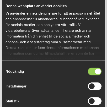
nu!
Denna webbplats använder cookies
Vad är detta?
Vi använder enhetsidentifierare för att anpassa innehållet
och annonserna till användarna, tillhandahålla funktioner
DU TITTADE NYLIGEN PÅ
för sociala medier och analysera vår trafik. Vi
vidarebefordrar även sådana identifierare och annan
Fåtal kvar
information från din enhet till de sociala medier och
annons- och analysföretag som vi samarbetar med.
Dessa kan i sin tur kombinera informationen med annan
information som du har tillhandahållit eller som de har
samlat in när du har använt deras tjänster.
Samtyckesval
Nödvändig
Inställningar
Statistik
ZZZ-TGRGrnmprple