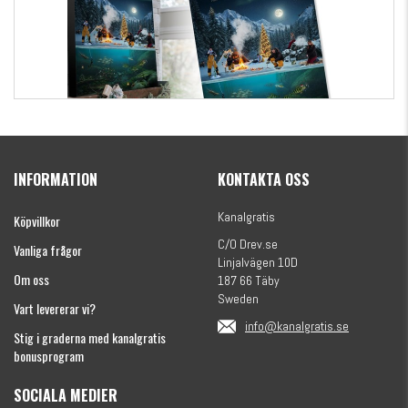
Kanalgratis Officiella Fiskekalender 2026
(julkalender)
INFORMATION
KONTAKTA OSS
1695 kr
Kanalgratis
Köpvillkor
C/O Drev.se
Vanliga frågor
Linjalvägen 10D
Om oss
187 66 Täby
Sweden
Vart levererar vi?
info@kanalgratis.se
Stig i graderna med kanalgratis
bonusprogram
SOCIALA MEDIER