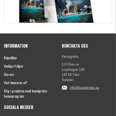
Kanalgratis Officiella Fiskekalender 2026
(julkalender)
INFORMATION
KONTAKTA OSS
1695 kr
Kanalgratis
Köpvillkor
C/O Drev.se
Vanliga frågor
Linjalvägen 10D
Om oss
187 66 Täby
Sweden
Vart levererar vi?
info@kanalgratis.se
Stig i graderna med kanalgratis
bonusprogram
SOCIALA MEDIER
Monkey Fry 16-pack 7cm