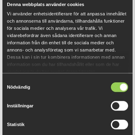
Vad är detta?
Denna webbplats använder cookies
Vi använder enhetsidentifierare för att anpassa innehållet
och annonserna till användarna, tillhandahålla funktioner
DU TITTADE NYLIGEN PÅ
för sociala medier och analysera vår trafik. Vi
vidarebefordrar även sådana identifierare och annan
information från din enhet till de sociala medier och
annons- och analysföretag som vi samarbetar med.
Dessa kan i sin tur kombinera informationen med annan
information som du har tillhandahållit eller som de har
samlat in när du har använt deras tjänster.
Samtyckesval
Nödvändig
Inställningar
Statistik
zzzz-holigarfoaeapjune