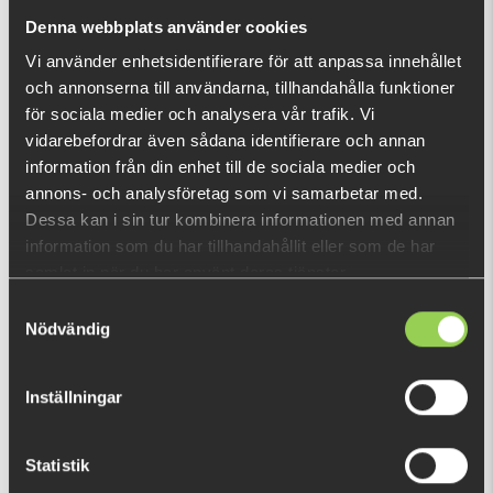
nu!
Denna webbplats använder cookies
Vad är detta?
Vi använder enhetsidentifierare för att anpassa innehållet
och annonserna till användarna, tillhandahålla funktioner
DU TITTADE NYLIGEN PÅ
för sociala medier och analysera vår trafik. Vi
vidarebefordrar även sådana identifierare och annan
Fåtal kvar
information från din enhet till de sociala medier och
annons- och analysföretag som vi samarbetar med.
Dessa kan i sin tur kombinera informationen med annan
information som du har tillhandahållit eller som de har
samlat in när du har använt deras tjänster.
Samtyckesval
Nödvändig
Inställningar
Statistik
6442-38