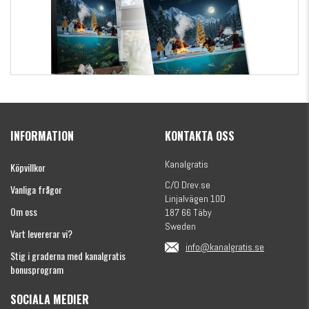
Kanalgratis Officiella Fiskekalender 2026
(julkalender)
INFORMATION
KONTAKTA OSS
1695 kr
Kanalgratis
Köpvillkor
C/O Drev.se
Vanliga frågor
Linjalvägen 10D
Om oss
187 66 Täby
Sweden
Vart levererar vi?
info@kanalgratis.se
Stig i graderna med kanalgratis
bonusprogram
SOCIALA MEDIER