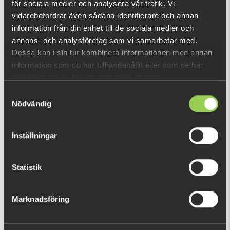
för sociala medier och analysera vår trafik. Vi
729 kr
699 kr
(837 kr)
(763 kr)
vidarebefordrar även sådana identifierare och annan
information från din enhet till de sociala medier och
annons- och analysföretag som vi samarbetar med.
Dessa kan i sin tur kombinera informationen med annan
information som du har tillhandahållit eller som de har
samlat in när du har använt deras tjänster.
Samtyckesval
Nödvändig
Favorite downsize pike
Team Galant Abborrekit -
bundle
Kallt Vatten
Inställningar
499 kr
455 kr
(536 kr)
(515 kr)
Statistik
Marknadsföring