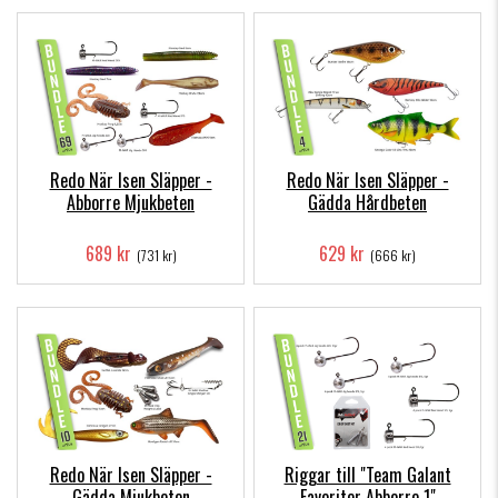
Redo När Isen Släpper -
Redo När Isen Släpper -
Abborre Mjukbeten
Gädda Hårdbeten
689 kr
629 kr
(731 kr)
(666 kr)
Redo När Isen Släpper -
Riggar till "Team Galant
Gädda Mjukbeten
Favoriter Abborre 1"