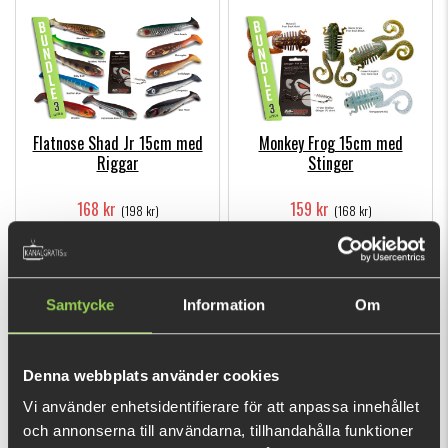
Flatnose Shad Jr 15cm med
Monkey Frog 15cm med
Riggar
Stinger
168 kr
159 kr
(198 kr)
(168 kr)
Samtycke
Information
Om
Denna webbplats använder cookies
Abborre Start Kit
Gädda Start Kit
Vi använder enhetsidentifierare för att anpassa innehållet
och annonserna till användarna, tillhandahålla funktioner