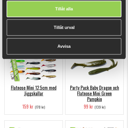
Tillåt alla
Tobias favorit gäddbeten
Miuras Mouse 23cm med
för kallvatten fiske
Tail
Tillåt urval
589 kr
389 kr
(665 kr)
(418 kr)
Avvisa
Flatnose Mini 12,5cm med
Party Pack Baby Dragon och
Jiggskallar
Flatnose Mini Green
Pumpkin
159 kr
99 kr
(178 kr)
(139 kr)