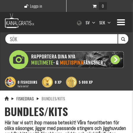
Logga in
0
Toggle
SV
SEK
navigati
0 FISHCOINS
0 XP
5 000 XP
Vad är detta?
FISKEDRAG
BUNDLES/KITS
BUNDLES/KITS
Här har vi satt ihop massa beteskit! Våra favoritbeten för
olika säsonger, jiggar med passande stingers och jigghuvuden