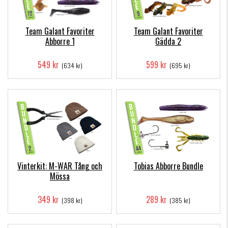
Team Galant Favoriter
Team Galant Favoriter
Abborre 1
Gädda 2
549 kr
599 kr
(634 kr)
(695 kr)
Vinterkit: M-WAR Tång och
Tobias Abborre Bundle
Mössa
349 kr
289 kr
(398 kr)
(385 kr)