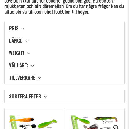
osv! Du hittar allt för abborre, gädda och gös! Hårdbeten,
mjukbeten och allt däremellan! Om du har några frågor kan du
alltid skriva till oss i chattbubblan till höger.
PRIS
LÄNGD
WEIGHT
VÄLJ ART:
TILLVERKARE
SORTERA EFTER