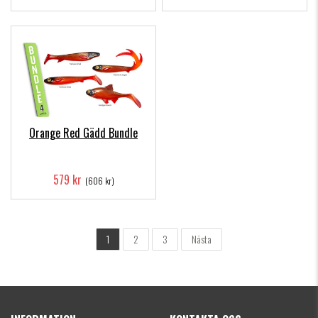
Orange Red Gädd Bundle
579 kr
(606 kr)
1
2
3
Nästa