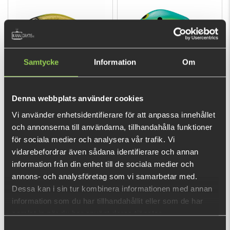
Berkley DEX Bullet Jerk 5cm
Shimano Lure Bantam
Samtycke
Information
Om
"Trout Special Range"
Macbeth, 63mm 16g
99 kr
109 kr
(169 kr)
Denna webbplats använder cookies
Vi använder enhetsidentifierare för att anpassa innehållet
och annonserna till användarna, tillhandahålla funktioner
för sociala medier och analysera vår trafik. Vi
vidarebefordrar även sådana identifierare och annan
information från din enhet till de sociala medier och
annons- och analysföretag som vi samarbetar med.
Dessa kan i sin tur kombinera informationen med annan
Shimano Lure Bantam Pavlo
Shimano Bantam World
information som du har tillhandahållit eller som de har
shad 59SP
Minnow Flash Boost 11,5cm,
samlat in när du har använt deras tjänster.
17gr
Samtyckesval