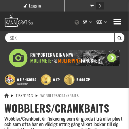
Logga in
0
Toggle
SV
SEK
navigati
0 FISHCOINS
0 XP
5 000 XP
Vad är detta?
FISKEDRAG
WOBBLERS/CRANKBAITS
WOBBLERS/CRANKBAITS
Wobbler/Crankbait är fiskedrag som är gjorda i trä eller plast
och som ofta har en väldigt ettrig gång vilket lockar till sig