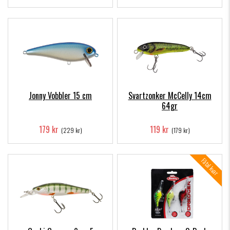
Jonny Vobbler 15 cm
Svartzonker McCelly 14cm
64gr
179 kr
119 kr
(229 kr)
(179 kr)
Fåtal kvar