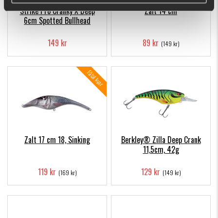
Strike Pro Cranky X Deep
Zalt 14 cm
6cm Spotted Bullhead
149 kr
89 kr
(149 kr)
Fåtal kvar
Zalt 17 cm 18, Sinking
Berkley® Zilla Deep Crank
11,5cm, 42g
119 kr
129 kr
(169 kr)
(149 kr)