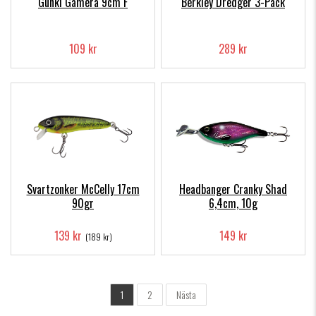
Gunki Gamera 9cm F
Berkley Dredger 3-Pack
109 kr
289 kr
Svartzonker McCelly 17cm
Headbanger Cranky Shad
90gr
6,4cm, 10g
139 kr
149 kr
(189 kr)
1
2
Nästa