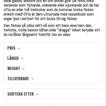
både gädda, abborre och en och annan gös! De finns olika
versioner som flytande, svävande eller sjunkande och de har
ofta en eller två trekrokar som du kommer kroka fisken
enkelt med! Ofta är dem utrustade med rasselkulor som
avger ljud i vattnet för att locka till sig fisken.
Kan fiskas på olika sätt så som att bara veva hem den,
twitcha, trolla bakom båten eller "dragga" vilket betyder att
du ror/åker långsamt framför tex en vass.
PRIS
LÄNGD
WEIGHT
TILLVERKARE
SORTERA EFTER