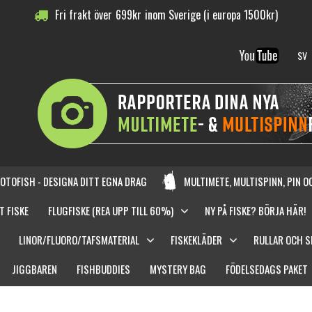
Fri frakt över
699
kr
inom Sverige (i europa 1500kr)
SV
OTOFISH - DESIGNA DITT EGNA DRAG
MULTIMETE, MULTISPINN, PIN 
T FISKE
FLUGFISKE (REA UPP TILL 60%)
NY PÅ FISKE? BÖRJA HÄR!
LINOR/FLUORO/TAFSMATERIAL
FISKEKLÄDER
RULLAR OCH 
JIGGBAREN
FISHBUDDIES
MYSTERY BAG
FÖDELSEDAGS PAKET