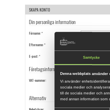
SKAPA KONTO
Din personliga information
Förnamn:
*
Efternamn:
*
E-post:
*
Samtycke
Företagsinformation (valfri)
Denna webbplats använder 
VAT-nummer:
Vi använder enhetsidentifierar
sociala medier och analysera 
Notera: Ange VAT-numm
till de sociala medier och a
Alternativ
med annan information som du 
Nyhetsbrev: