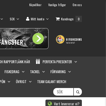
Köpvillkor
Vanliga frågor
Om oss
SEK
Mitt konto
Kundvagn
0
0 FISHCOINS
Vad är detta?
OCH RAPPORTLÄNK HÄR
PERFEKTA PRESENTER
FISKEDRAG
TACKEL
FÖRVARING
SPÖN
ÖVRIGT
TEAM GALANT MERCH
Vart levererar vi?