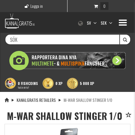
Logga in
0
Toggle
SV
SEK
navigati
0 FISHCOINS
0 XP
5 000 XP
Vad är detta?
KANALGRATIS RETAILERS
M-WAR SHALLOW STINGER 1/0
M-WAR SHALLOW STINGER 1/0