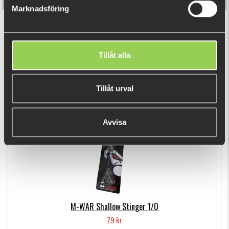
Marknadsföring
Flatnose Shad 19cm med Stinger
199 kr
Tillåt alla
(218 kr)
DU TITTADE NYLIGEN PÅ
Tillåt urval
Avvisa
M-WAR Shallow Stinger 1/0
79 kr