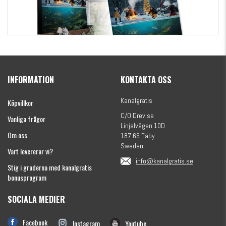
Kanalgratis Officiella Fiskekalender 2026
(julkalender)
INFORMATION
KONTAKTA OSS
1695 kr
Kanalgratis
Köpvillkor
C/O Drev.se
Vanliga frågor
Linjalvägen 10D
Om oss
187 66 Täby
Sweden
Vart levererar vi?
info@kanalgratis.se
Stig i graderna med kanalgratis
bonusprogram
SOCIALA MEDIER
Monkey Fry 16-pack 7cm
Facebook
Instagram
Youtube
89 kr