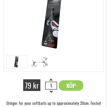
79 kr
KÖP
OK
Stinger for your softbaits up to approximately 20cm. Tested