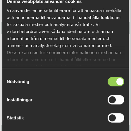
Denna webbplats använder cookies
Vi använder enhetsidentifierare för att anpassa innehållet
och annonserna till användarna, tillhandahålla funktioner
för sociala medier och analysera vår trafik. Vi
vidarebefordrar även sådana identifierare och annan
information från din enhet till de sociala medier och
Födelsedags Paket 1 med Personligt kort
annons- och analysföretag som vi samarbetar med.
Dessa kan i sin tur kombinera informationen med annan
295 kr
information som du har tillhandahållit eller som de har
(574 kr)
samlat in när du har använt deras tjänster.
Samtyckesval
RELATERADE PRODUKTER
Nödvändig
Inställningar
Statistik