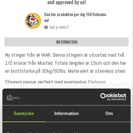
and approved by us!
Den här produkten ger dig 158 fishcoins
nu!
Vad är detta?
INFORMATION
Ny stinger från M-WAR. Denna stingern är utrustad med två
1/0 krokar från Mustad. Totala längden är 15cm och den har
en brottstyrka på 30kg/60lbs. Materialet är stainless steel.
Stingern passar perfekt med exempelvis
Flatnose
Shad
,
Flatnose Dragon
,
Pig Shad Jr
,
Abu Beast
VISA MER
Paddle/Curl/Twintail 17cm,
Eastfield Downsizer 17cm
och
andra jiggar i samma storlekar.
REKOMMENDERADE PRODUKTER
Samtycke
Information
Om
Kommer i 1-pack.