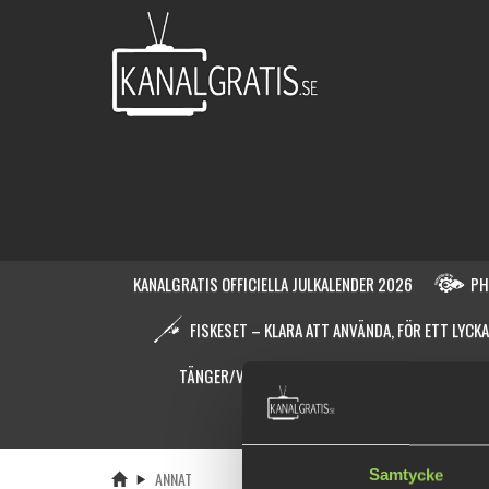
KANALGRATIS OFFICIELLA JULKALENDER 2026
PH
FISKESET – KLARA ATT ANVÄNDA, FÖR ETT LYCKA
TÄNGER/VERKTYG
HÅVAR & FISKEHANTERING
VECKANS DEAL
JIGGBA
Samtycke
ANNAT