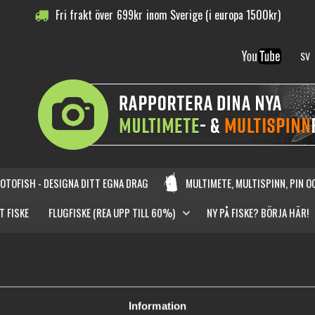
Fri frakt över
699
kr
inom Sverige (i europa 1500kr)
SV
OTOFISH - DESIGNA DITT EGNA DRAG
MULTIMETE, MULTISPINN, PIN 
T FISKE
FLUGFISKE (REA UPP TILL 60%)
NY PÅ FISKE? BÖRJA HÄR!
LINOR/FLUORO/TAFSMATERIAL
FISKEKLÄDER
RULLAR OCH 
REN
FISHBUDDIES
ÖRING BUNDLAR
MYSTERY BAG
FÖDELSEDA
Information