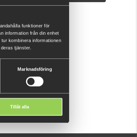
andahålla funktioner för
Fåtal kvar
n information från din enhet
 tur kombinera informationen
deras tjänster.
Marknadsföring
d
Tillåt alla