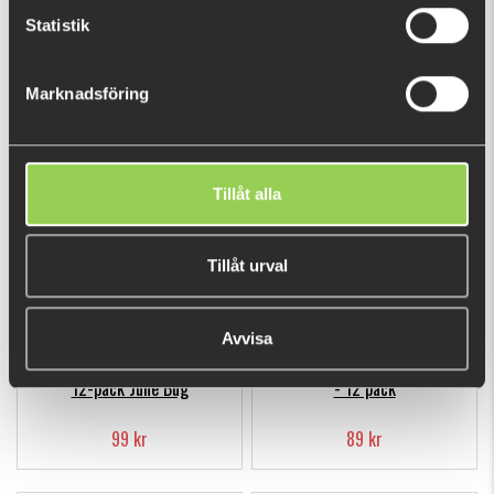
Statistik
Hooligan Roach JR 15cm
Hooligan Roach Micro 5cm
- 16 pack
Marknadsföring
149 kr
89 kr
Tillåt alla
Tillåt urval
Avvisa
Hooligan Roach Party Pack
Hooligan Roach Tiny 6,5cm
12-pack June Bug
- 12 pack
99 kr
89 kr