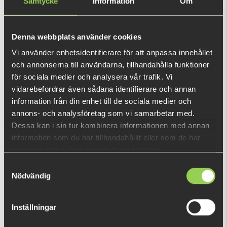
Samtycke
Information
Om
Inbyggd Rigg 2-pack
139 kr
179 kr
Denna webbplats använder cookies
Vi använder enhetsidentifierare för att anpassa innehållet
och annonserna till användarna, tillhandahålla funktioner
för sociala medier och analysera vår trafik. Vi
vidarebefordrar även sådana identifierare och annan
information från din enhet till de sociala medier och
annons- och analysföretag som vi samarbetar med.
Hooligan Roach 21cm
Hooligan Roach Baby 9,5cm
Dessa kan i sin tur kombinera informationen med annan
- 6 pack
information som du har tillhandahållit eller som de har
samlat in när du har använt deras tjänster.
189 kr
89 kr
Samtyckesval
Nödvändig
Inställningar