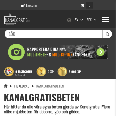
Logga in
0
Toggle
SV
SEK
navigati
0 FISHCOINS
0 XP
5 000 XP
Vad är detta?
FISKEDRAG
KANALGRATISBETEN
KANALGRATISBETEN
Här hittar du alla våra egna beten gjorda av Kanalgratis. Flera
olika mjukbeten för abborre, gös och gädda.