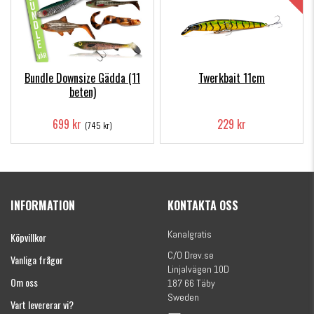
Bundle Downsize Gädda (11
Twerkbait 11cm
beten)
699 kr
229 kr
(745 kr)
INFORMATION
KONTAKTA OSS
Kanalgratis
Köpvillkor
C/O Drev.se
Vanliga frågor
Linjalvägen 10D
Om oss
187 66 Täby
Sweden
Vart levererar vi?