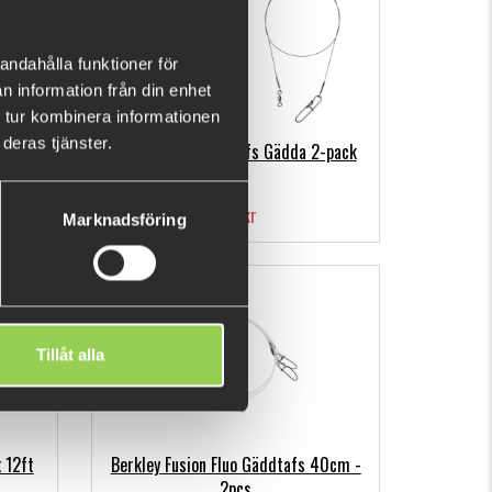
andahålla funktioner för
n information från din enhet
 tur kombinera informationen
deras tjänster.
 och
M-WAR Titaniumtafs Gädda 2-pack
199 kr
Marknadsföring
Fåtal kvar
Tillåt alla
 12ft
Berkley Fusion Fluo Gäddtafs 40cm -
2pcs