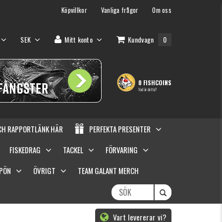
Köpvillkor
Vanliga frågor
Om oss
SEK
Mitt konto
Kundvagn
0
0 FISHCOINS
Vad är detta?
OCH RAPPORTLÄNK HÄR
PERFEKTA PRESENTER
FISKEDRAG
TACKEL
FÖRVARING
SPÖN
ÖVRIGT
TEAM GALANT MERCH
Vart levererar vi?