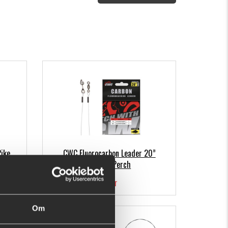
ike
CWC Fluorocarbon Leader 20”
(50cm) Perch
59 kr
Om