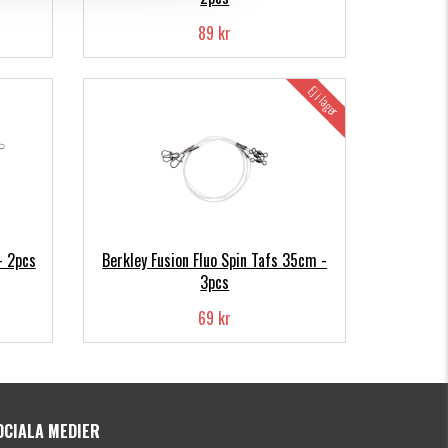
89 kr
Ej i lager
- 2pcs
Berkley Fusion Fluo Spin Tafs 35cm -
3pcs
69 kr
OCIALA MEDIER