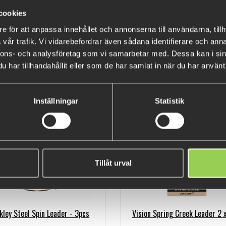
cookies
e för att anpassa innehållet och annonserna till användarna, tillh
vår trafik. Vi vidarebefordrar även sådana identifierare och anna
nnons- och analysföretag som vi samarbetar med. Dessa kan i sin
har tillhandahållit eller som de har samlat in när du har använt 
WC Carbon Tafs , 20'' 25lb /
M-WAR Titaniumtafs Abborre
0,45mm - Fastach #1
Gös 2-pack
49 kr
189 kr
Inställningar
Statistik
Tillåt urval
kley Steel Spin Leader - 3pcs
Vision Spring Creek Leader 2 x