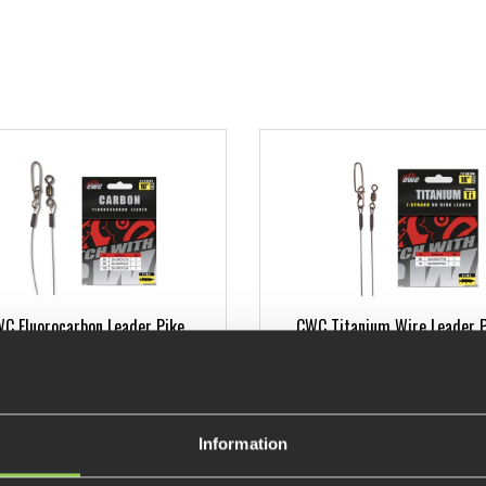
C Fluorocarbon Leader Pike
CWC Titanium Wire Leader P
89 kr
129 kr
Information