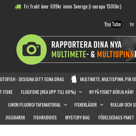
Fri frakt över
699
kr
inom Sverige (i europa 1500kr)
SV
OTOFISH - DESIGNA DITT EGNA DRAG
MULTIMETE, MULTISPINN, PIN 
T FISKE
FLUGFISKE (REA UPP TILL 60%)
NY PÅ FISKE? BÖRJA HÄR!
LINOR/FLUORO/TAFSMATERIAL
FISKEKLÄDER
RULLAR OCH 
JIGGBAREN
FISHBUDDIES
MYSTERY BAG
FÖDELSEDAGS PAKET