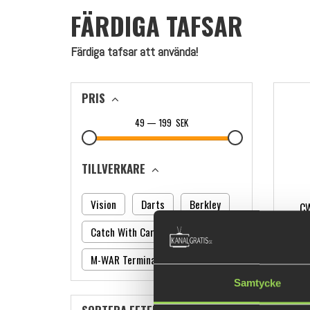
FÄRDIGA TAFSAR
Färdiga tafsar att använda!
PRIS
49
—
199
SEK
TILLVERKARE
Vision
Darts
Berkley
CW
Catch With Care
M-WAR Terminal Tackle
Samtycke