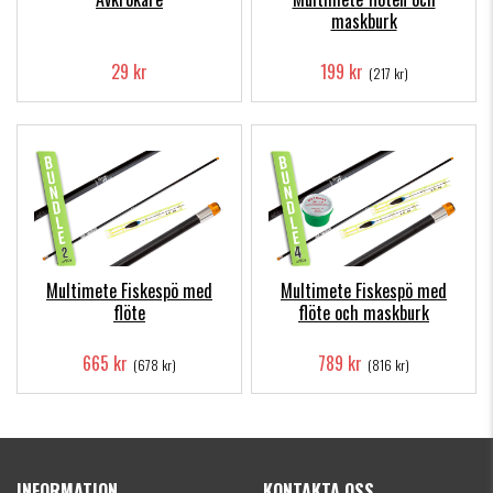
maskburk
29 kr
199 kr
(217 kr)
Multimete Fiskespö med
Multimete Fiskespö med
flöte
flöte och maskburk
665 kr
789 kr
(678 kr)
(816 kr)
INFORMATION
KONTAKTA OSS