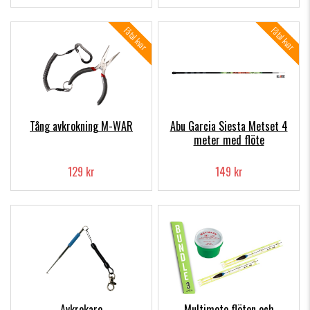
Fåtal kvar
Fåtal kvar
Tång avkrokning M-WAR
Abu Garcia Siesta Metset 4
meter med flöte
129 kr
149 kr
Avkrokare
Multimete flöten och