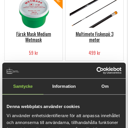
Färsk Mask Medium
Multimete Fiskespö 3
Metmask
meter
59 kr
499 kr
Samtycke
Information
Om
Denna webbplats använder cookies
Multimete Fiskespö 4
Multimete Fiskespö 5
meter
meter
Vi använder enhetsidentifierare för att anpassa innehållet
och annonserna till användarna, tillhandahålla funktioner