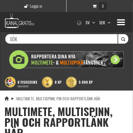
Logga in
0
Toggle
SV
SEK
navigati
0 FISHCOINS
0 XP
5 000 XP
Vad är detta?
MULTIMETE, MULTISPINN, PIN OCH RAPPORTLÄNK HÄR
MULTIMETE, MULTISPINN,
PIN OCH RAPPORTLÄNK
HÄR