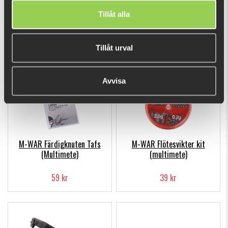
Tafsklippare Jojo M-WAR
M-WAR Mono 0,22mm
Tillåt alla
(multimete)
49 kr
49 kr
Tillåt urval
Avvisa
M-WAR Färdigknuten Tafs
M-WAR Flötesvikter kit
(Multimete)
(multimete)
59 kr
39 kr