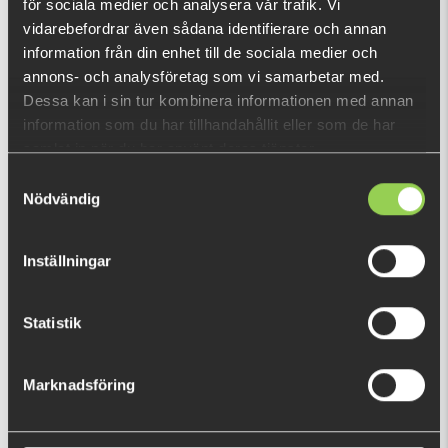
599 kr
699 kr
för sociala medier och analysera vår trafik. Vi
vidarebefordrar även sådana identifierare och annan
information från din enhet till de sociala medier och
annons- och analysföretag som vi samarbetar med.
Dessa kan i sin tur kombinera informationen med annan
information som du har tillhandahållit eller som de har
samlat in när du har använt deras tjänster.
Samtyckesval
M-WAR Box 23x16x6cm
M-WAR Krokar Wide Gap
Nödvändig
(Multimete)
(Multimete)
Inställningar
129 kr
39 kr
Statistik
Fåtal kvar
Marknadsföring