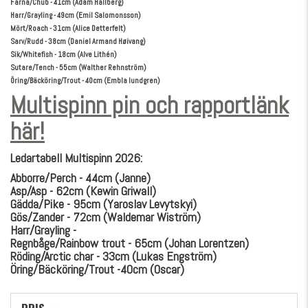
Färna/Chub - 41cm (Adam Hallberg)
Harr/Grayling - 49cm (Emil Salomonsson)
Mört/Roach - 31cm (Alice Detterfelt)
Sarv/Rudd - 38cm (Daniel Armand Høivang)
Sik/Whitefish - 18cm (Alve Lithén)
Sutare/Tench - 55cm (Walther Rehnström)
Öring/Bäcköring/Trout - 40cm (Embla lundgren)
Multispinn pin och rapportlänk
här!
Ledartabell Multispinn 2026:
Abborre/Perch - 44cm (Janne)
Asp/Asp - 62cm (Kewin Griwall)
Gädda/Pike - 95cm (Yaroslav Levytskyi)
Gös/Zander - 72cm (Waldemar Wiström)
Harr/Grayling -
Regnbåge/Rainbow trout - 65cm (Johan Lorentzen)
Röding/Arctic char - 33cm (Lukas Engström)
Öring/Bäcköring/Trout -40cm (Oscar)