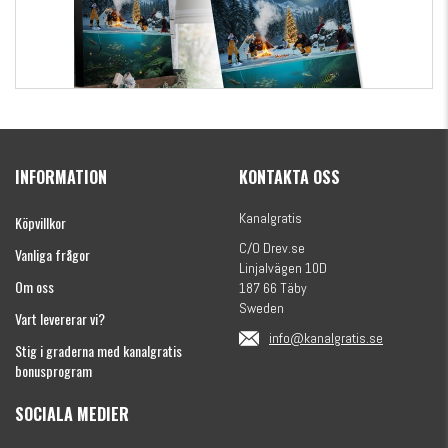
Kanalgratis Officiella Fiskekalender 2026
(julkalender)
INFORMATION
KONTAKTA OSS
1695 kr
Kanalgratis
Köpvillkor
C/O Drev.se
Vanliga frågor
Linjalvägen 10D
Om oss
187 66 Täby
Sweden
Vart levererar vi?
info@kanalgratis.se
Stig i graderna med kanalgratis
bonusprogram
SOCIALA MEDIER
Monkey Fry 16-pack 7cm