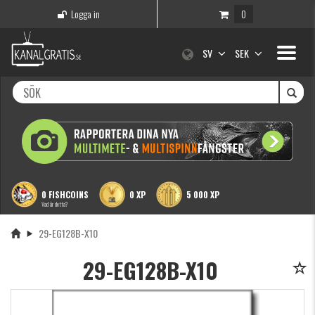
Logga in
0
Toggle
SV
SEK
navigati
0 FISHCOINS
0 XP
5 000 XP
Vad är detta?
29-EG128B-X10
29-EG128B-X10