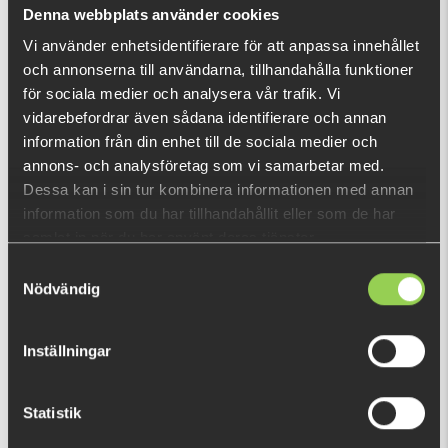
Vad är detta?
Denna webbplats använder cookies
Vi använder enhetsidentifierare för att anpassa innehållet
och annonserna till användarna, tillhandahålla funktioner
DU TITTADE NYLIGEN PÅ
för sociala medier och analysera vår trafik. Vi
vidarebefordrar även sådana identifierare och annan
information från din enhet till de sociala medier och
annons- och analysföretag som vi samarbetar med.
Dessa kan i sin tur kombinera informationen med annan
information som du har tillhandahållit eller som de har
samlat in när du har använt deras tjänster.
Samtyckesval
Nödvändig
Inställningar
Statistik
29-EG128B-X10