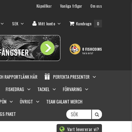
Köpvillkor
Vanliga frågor
Om oss
SEK
Mitt konto
Kundvagn
0
0 FISHCOINS
Vad är detta?
OCH RAPPORTLÄNK HÄR
PERFEKTA PRESENTER
FISKEDRAG
TACKEL
FÖRVARING
SPÖN
ÖVRIGT
TEAM GALANT MERCH
GS PAKET
Vart levererar vi?