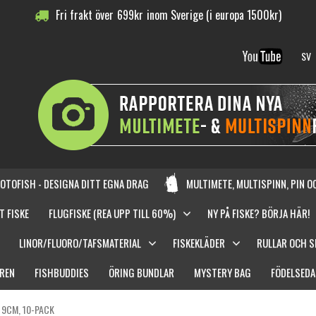
Fri frakt över
699
kr
inom Sverige (i europa 1500kr)
SV
OTOFISH - DESIGNA DITT EGNA DRAG
MULTIMETE, MULTISPINN, PIN 
T FISKE
FLUGFISKE (REA UPP TILL 60%)
NY PÅ FISKE? BÖRJA HÄR!
LINOR/FLUORO/TAFSMATERIAL
FISKEKLÄDER
RULLAR OCH 
REN
FISHBUDDIES
ÖRING BUNDLAR
MYSTERY BAG
FÖDELSEDA
 9CM, 10-PACK