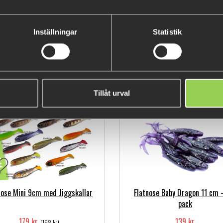
Köp Flatnose Mini med jigghu
Se film på Flatnose Mini in act
Flatnose Mini 12,5cm med
M-WAR Jiggskallar #3/0 4-
Inställningar
Statistik
Jiggskallar
(BKK)
9 cm, 7 gram. Kommer i 10 pa
159 kr
59 kr
(178 kr)
Tillåt urval
nose Mini 9cm med Jiggskallar
Flatnose Baby Dragon 11 cm 
pack
179 kr
139 kr
(198 kr)