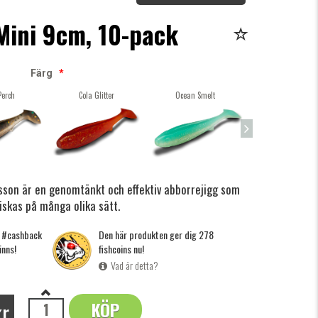
Mini 9cm, 10-pack
Färg
*
Perch
Cola Glitter
Ocean Smelt
June Bug
nsson är en genomtänkt och effektiv abborrejigg som
fiskas på många olika sätt.
g #cashback
Den här produkten ger dig 278
inns!
fishcoins nu!
Vad är detta?
kr
KÖP
OK