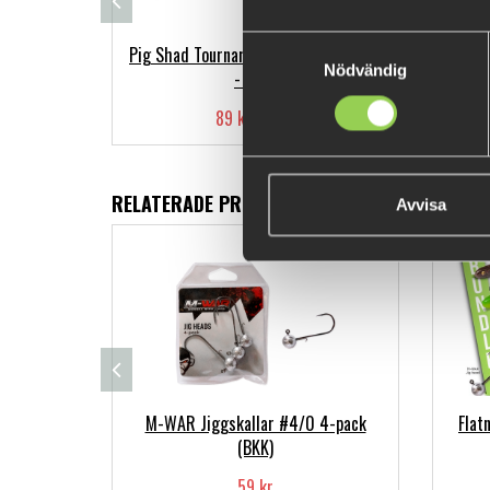
Samtyckesval
Pig Shad Tournament, 18cm, Hot Pike
Nödvändig
- 2pcs
89 kr
(119 kr)
RELATERADE PRODUKTER
Avvisa
M-WAR Jiggskallar #4/0 4-pack
Flat
(BKK)
59 kr