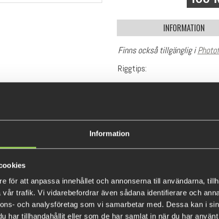
INFORMATION
Finns också tillgänglig i
Photo
Riggtips:
1. På ett
jigghuvud storlek 4/
2. På en Carolina/Texas
rig of
mycket växter och gräs som du
man kan fasta i med ett vanlig
Information
Edvin Johansson, känd från Te
med en stor passion för fiske.
cookies
abborrefisket. Den ganska bl
e för att anpassa innehållet och annonserna till användarna, tillh
paddeln och breda profilen sk
vår trafik. Vi vidarebefordrar även sådana identifierare och anna
väsen av sig i vattnet och som
nnons- och analysföretag som vi samarbetar med. Dessa kan i sin
har tillhandahållit eller som de har samlat in när du har använt 