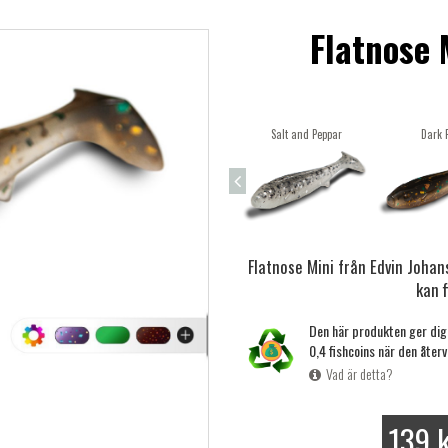
Flatnose 
Salt and Peppar
Dark 
Flatnose Mini från Edvin Joha
kan 
Den här produkten ger di
0,4 fishcoins när den återv
Vad är detta?
139 