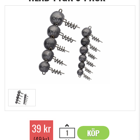
39 kr
KÖP
OK
(49 kr)