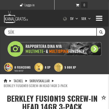
Logga in
0
Toggle
SV
SEK
navigati
0 FISHCOINS
0 XP
5 000 XP
Vad är detta?
TACKEL
SKRUVSKALLAR
BERKLEY FUSION19 SCREW-IN HEAD 14GR 3-PACK
BERKLEY FUSION19 SCREW-IN
HEAD 14GR 3-PACK