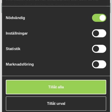
samlat in när du har använt deras tjänster.
Samtyckesval
Nödvändig
Myran Wipp Spinnare
Inställningar
69 kr
Statistik
DU TITTADE NYLIGEN PÅ
Marknadsföring
Tillåt alla
Tillåt urval
Berkley Fusion19 Screw-In Head 14gr 3-pack