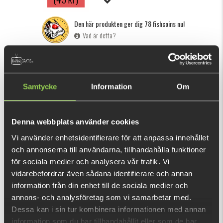
Den här produkten ger dig 78 fishcoins nu!
Vad är detta?
INFORMATION
Från att kasta stora gäddbeten med lätta huvuden till djupt
Samtycke
Information
Om
vertikalfiske med tunga huvuden för stor gös. Dessa
huvuden är perfekta för alla applikationer. Lätt att använda
Denna webbplats använder cookies
och stark skruvtråd.
Vi använder enhetsidentifierare för att anpassa innehållet
och annonserna till användarna, tillhandahålla funktioner
REKOMMENDERADE PRODUKTER
för sociala medier och analysera vår trafik. Vi
vidarebefordrar även sådana identifierare och annan
information från din enhet till de sociala medier och
annons- och analysföretag som vi samarbetar med.
Dessa kan i sin tur kombinera informationen med annan
information som du har tillhandahållit eller som de har