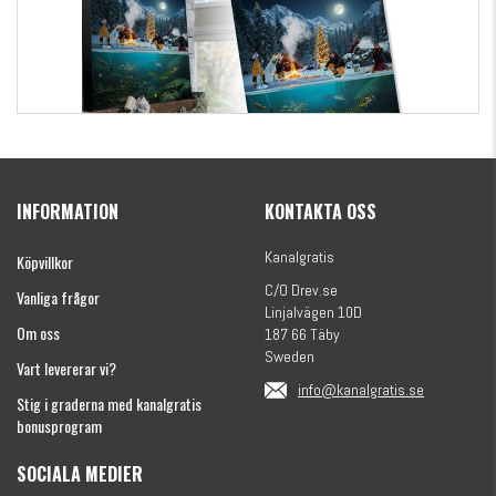
Kanalgratis Officiella Fiskekalender 2026
(julkalender)
INFORMATION
KONTAKTA OSS
1695 kr
Kanalgratis
Köpvillkor
C/O Drev.se
Vanliga frågor
Linjalvägen 10D
Om oss
187 66 Täby
Sweden
Vart levererar vi?
info@kanalgratis.se
Stig i graderna med kanalgratis
bonusprogram
SOCIALA MEDIER