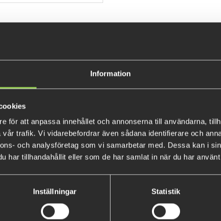
the back to attach to a backpa
Information
cookies
e för att anpassa innehållet och annonserna till användarna, tillh
MM-S-Roach
MM-B-Rudd
vår trafik. Vi vidarebefordrar även sådana identifierare och anna
nnons- och analysföretag som vi samarbetar med. Dessa kan i sin
€4.48
€4.48
har tillhandahållit eller som de har samlat in när du har använt 
Inställningar
Statistik