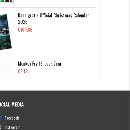
Kanalgratis Official Christmas Calendar
2026
€154.86
Monkey Fry 16-pack 7cm
€8.13
OCIAL MEDIA
Photofish Flatnose Mini 9cm,7gr, 10-
Facebook
pack
€12.70
Instagram