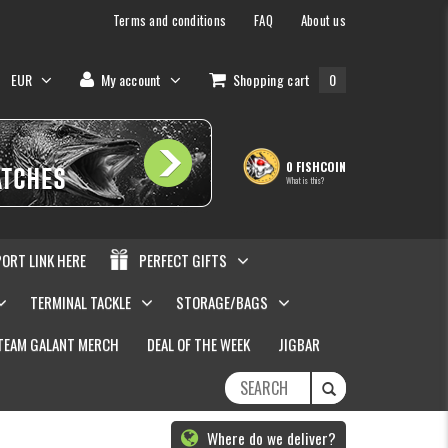
Terms and conditions
FAQ
About us
EUR
My account
Shopping cart
0
0 FISHCOIN
What is this?
PORT LINK HERE
PERFECT GIFTS
TERMINAL TACKLE
STORAGE/BAGS
TEAM GALANT MERCH
DEAL OF THE WEEK
JIGBAR
Where do we deliver?