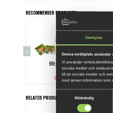
RECOMMENDED PRODUCTS
Samtycke
Denna webbplats använder 
Vi använder enhetsidentifierar
MM-B-Perch
sociala medier och analysera 
till de sociala medier och a
€4.48
med annan information som du 
Samtyckesval
RELATED PRODUCTS
Nödvändig