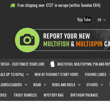
Free shipping over
€
137
in europe (within Sweden €64)
EN
OFISH - CUSTOMIZE YOUR LURE
MULTIFISH, MULTISPINN, PIN AND RE
SALE UP TO 60%)
NEW AT FISHING? START HERE!
FISHING LURES
LUORO/LEADERS
WEAR
RODS AND REELS
OTHERS
DIES
TROUT BUNDLES
MYSTERY BAG
BIRTHDAY PACKAGE