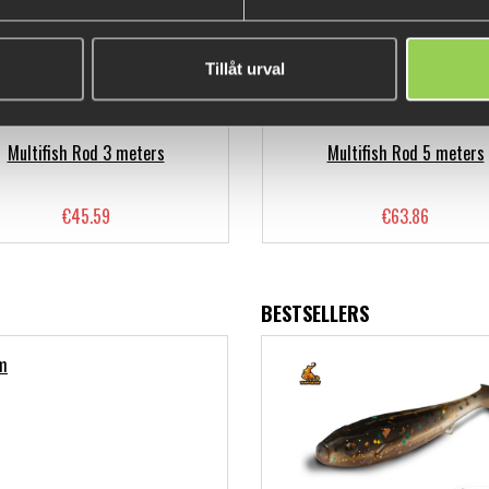
Tillåt urval
Multifish Rod 3 meters
Multifish Rod 5 meters
€45.59
€63.86
BESTSELLERS
m