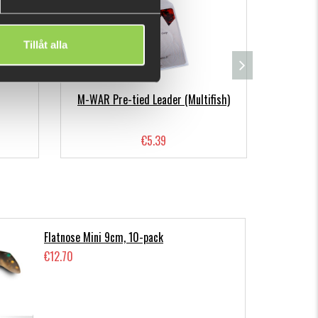
Tillåt alla
M-WAR Pre-tied Leader (Multifish)
Färs
€5.39
Flatnose Mini 9cm, 10-pack
€12.70