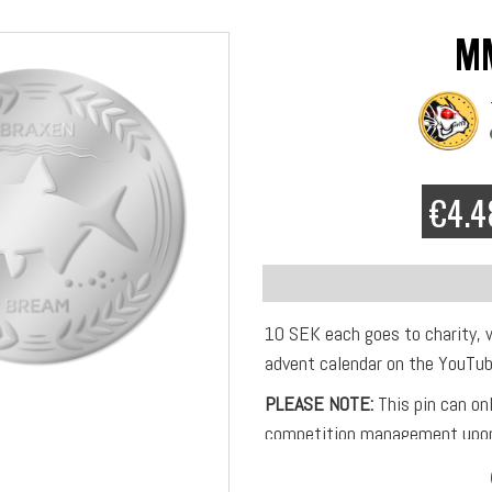
M
€4.4
10 SEK each goes to charity, 
advent calendar on the YouTub
PLEASE NOTE:
This pin can on
competition management upon
Exclusive Multifish pin in met