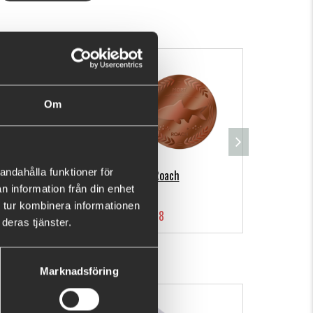
ck, cap, jacket, or other items.
Om
andahålla funktioner för
MM-B-Roach
n information från din enhet
 tur kombinera informationen
€4.48
deras tjänster.
Marknadsföring