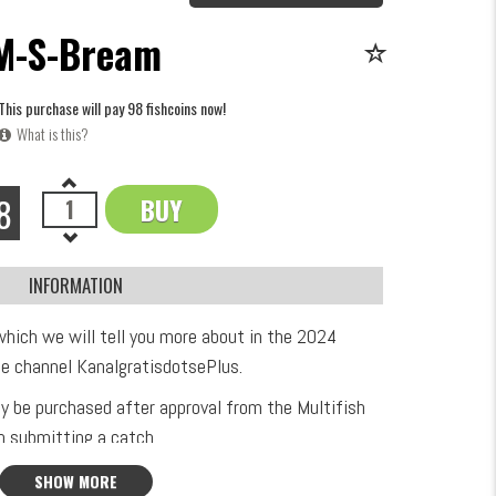
M-S-Bream
This purchase will pay 98 fishcoins now!
What is this?
8
BUY
OK
INFORMATION
which we will tell you more about in the 2024
e channel KanalgratisdotsePlus.
ly be purchased after approval from the Multifish
 submitting a catch.
al, approximately 2.6mm in diameter, with a pin on
SHOW MORE