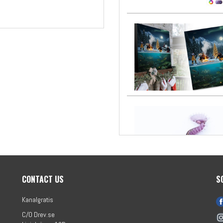
CONTACT US
S
Kanalgratis
C/O Drev.se