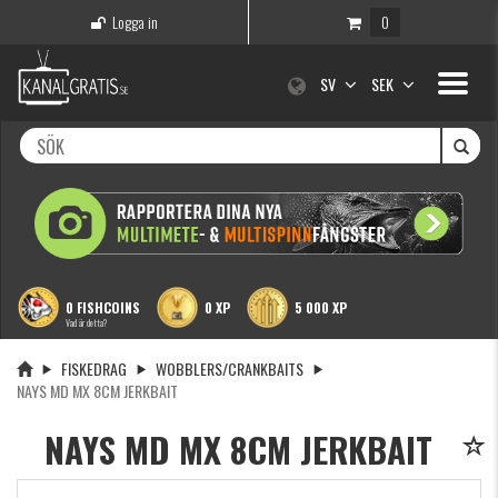
Logga in
0
Toggle
SV
SEK
navigati
0 FISHCOINS
0 XP
5 000 XP
Vad är detta?
FISKEDRAG
WOBBLERS/CRANKBAITS
NAYS MD MX 8CM JERKBAIT
NAYS MD MX 8CM JERKBAIT