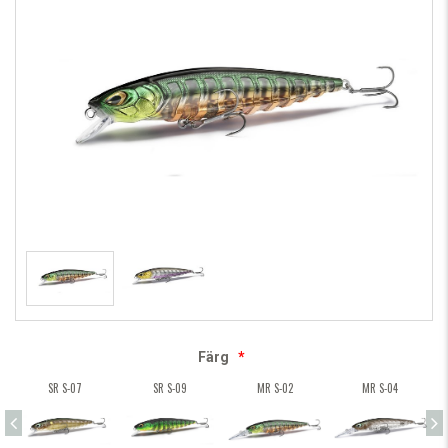
Färg
*
SR S-07
SR S-09
MR S-02
MR S-04