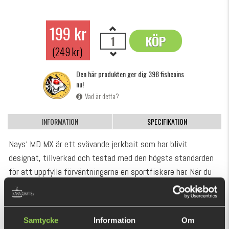
199 kr
KÖP
OK
(249 kr)
Den här produkten ger dig 398 fishcoins
nu!
Vad är detta?
INFORMATION
SPECIFIKATION
Nays‘ MD MX är ett svävande jerkbait som har blivit
designat, tillverkad och testad med den högsta standarden
för att uppfylla förväntningarna en sportfiskare har. När du
vevar hem den har en en lätt aktion, och på varje jerk/twitch
med spöt svarar betet med en unik "pil" aktion som inte ens
VISA MER
den slöaste fisken kommer kunna motstå. MD MX är
Samtycke
Information
Om
konstruerad med ett magnetiskt viktsystem som ger den en