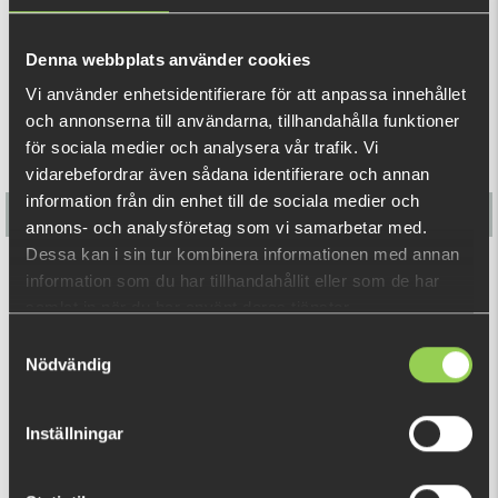
perfekt balans när det fiskar hem samt gör att du kastar
REKOMMENDERADE PRODUKTER
långt och precist.
Denna webbplats använder cookies
Den kommer i två storlekar och två dykdjup för att kunna
Vi använder enhetsidentifierare för att anpassa innehållet
och annonserna till användarna, tillhandahålla funktioner
fiskas överallt. Betet är designat helt blyfritt och består av
för sociala medier och analysera vår trafik. Vi
premium komponenter som razor-vass Teflon överdrag
vidarebefordrar även sådana identifierare och annan
trekrokar som gör krokningen enkel.
information från din enhet till de sociala medier och
MD MX 80 SR
annons- och analysföretag som vi samarbetar med.
Dessa kan i sin tur kombinera informationen med annan
– 8.0 cm
Flatnose Mini 9cm, 10-pack
information som du har tillhandahållit eller som de har
– 5.8 g
samlat in när du har använt deras tjänster.
– Djup: 0.1 – 0.5 m
139 kr
Samtyckesval
– BKK Spear 21-SS size 10
Nödvändig
MD MX 80 MR
RELATERADE PRODUKTER
Inställningar
– 8.0 cm
– 6.3 g