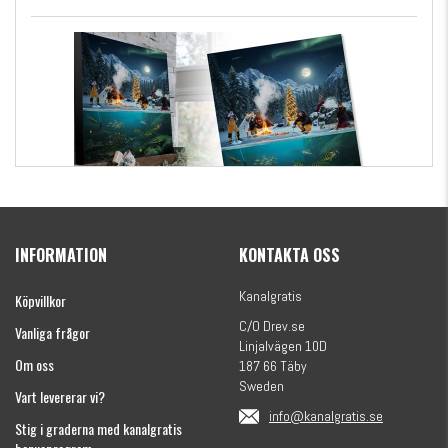
Kanalgratis Officiella Fiskekalender 2026
(julkalender)
INFORMATION
KONTAKTA OSS
1695 kr
Kanalgratis
Köpvillkor
C/O Drev.se
Vanliga frågor
Linjalvägen 10D
Om oss
187 66 Täby
Sweden
Vart levererar vi?
info@kanalgratis.se
Stig i graderna med kanalgratis