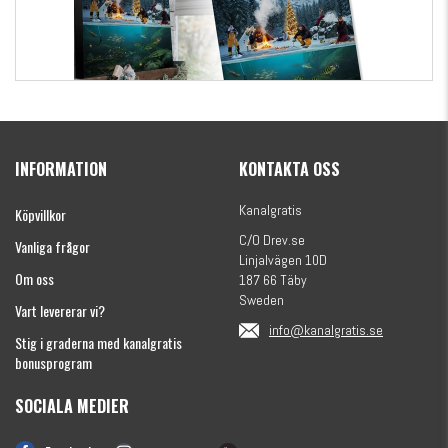
Kanalgratis Officiella Fiskekalender 2026
(julkalender)
INFORMATION
KONTAKTA OSS
1695 kr
Kanalgratis
Köpvillkor
C/O Drev.se
Vanliga frågor
Linjalvägen 10D
Om oss
187 66 Täby
Sweden
Vart levererar vi?
info@kanalgratis.se
Stig i graderna med kanalgratis
bonusprogram
SOCIALA MEDIER
Monkey Fry 16-pack 7cm