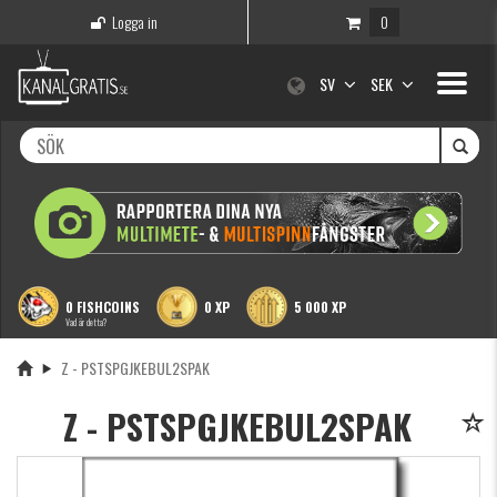
Logga in
0
Toggle
SV
SEK
navigati
0 FISHCOINS
0 XP
5 000 XP
Vad är detta?
Z - PSTSPGJKEBUL2SPAK
Z - PSTSPGJKEBUL2SPAK