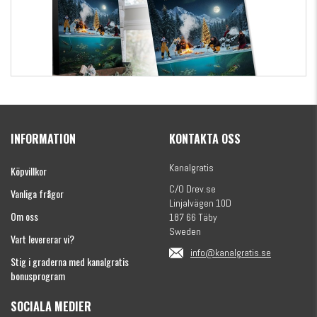
Kanalgratis Officiella Fiskekalender 2026
(julkalender)
INFORMATION
KONTAKTA OSS
1695 kr
Kanalgratis
Köpvillkor
C/O Drev.se
Vanliga frågor
Linjalvägen 10D
Om oss
187 66 Täby
Sweden
Vart levererar vi?
info@kanalgratis.se
Stig i graderna med kanalgratis
bonusprogram
SOCIALA MEDIER