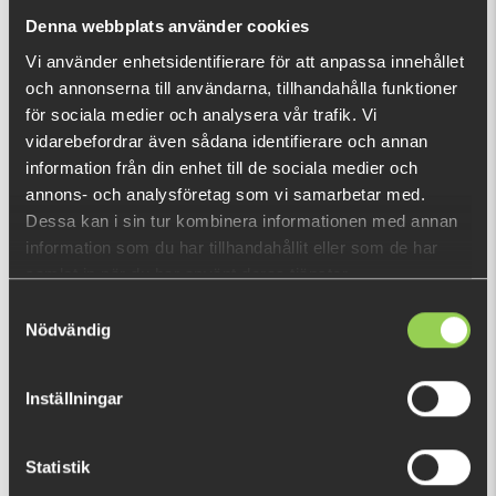
nu!
Denna webbplats använder cookies
Vad är detta?
Vi använder enhetsidentifierare för att anpassa innehållet
och annonserna till användarna, tillhandahålla funktioner
DU TITTADE NYLIGEN PÅ
för sociala medier och analysera vår trafik. Vi
Ej i lager
vidarebefordrar även sådana identifierare och annan
information från din enhet till de sociala medier och
annons- och analysföretag som vi samarbetar med.
Dessa kan i sin tur kombinera informationen med annan
information som du har tillhandahållit eller som de har
samlat in när du har använt deras tjänster.
Samtyckesval
Nödvändig
Inställningar
Statistik
zz--sgtkbesmrcwetwfl