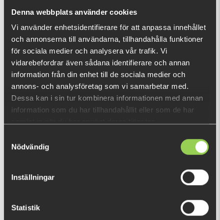
nu!
Denna webbplats använder cookies
Vad är detta?
Vi använder enhetsidentifierare för att anpassa innehållet
och annonserna till användarna, tillhandahålla funktioner
DU TITTADE NYLIGEN PÅ
för sociala medier och analysera vår trafik. Vi
vidarebefordrar även sådana identifierare och annan
Fåtal kvar
information från din enhet till de sociala medier och
annons- och analysföretag som vi samarbetar med.
Dessa kan i sin tur kombinera informationen med annan
information som du har tillhandahållit eller som de har
samlat in när du har använt deras tjänster.
Samtyckesval
Nödvändig
Inställningar
Statistik
zzz-eg44egwg