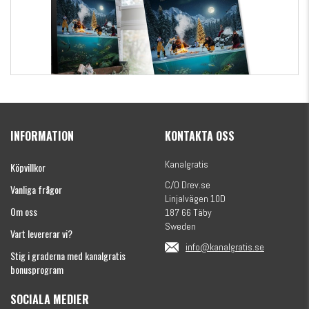
Kanalgratis Officiella Fiskekalender 2026
(julkalender)
INFORMATION
KONTAKTA OSS
1695 kr
Kanalgratis
Köpvillkor
C/O Drev.se
Vanliga frågor
Linjalvägen 10D
Om oss
187 66 Täby
Sweden
Vart levererar vi?
info@kanalgratis.se
Stig i graderna med kanalgratis
bonusprogram
SOCIALA MEDIER