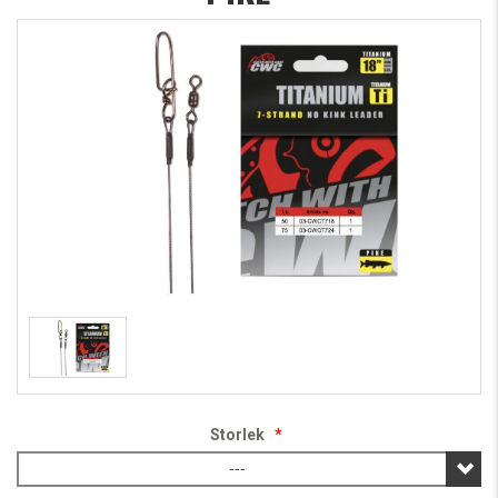
Storlek
*
---