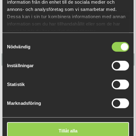
information från din enhet till de sociala medier och
REKOMMENDERADE PRODUKTER
annons- och analysföretag som vi samarbetar med.
Dessa kan i sin tur kombinera informationen med annan
information som du har tillhandahållit eller som de har
samlat in när du har använt deras tjänster.
Samtyckesval
Nödvändig
Inställningar
Flatnose Shad 12cm med Inbyggd Rigg 3-pack
Statistik
179 kr
Marknadsföring
DU TITTADE NYLIGEN PÅ
Tillåt alla