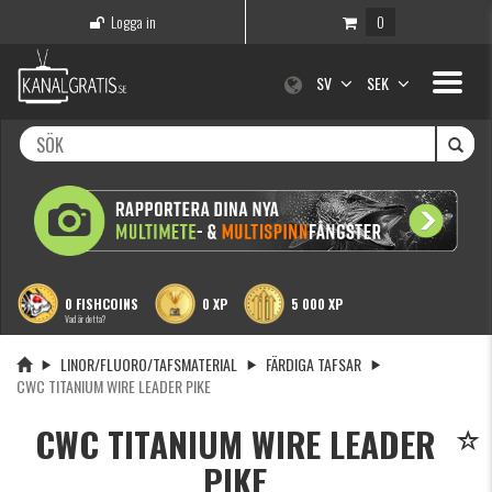
Logga in
0
Toggle
SV
SEK
navigati
0 FISHCOINS
0 XP
5 000 XP
Vad är detta?
LINOR/FLUORO/TAFSMATERIAL
FÄRDIGA TAFSAR
CWC TITANIUM WIRE LEADER PIKE
CWC TITANIUM WIRE LEADER
PIKE