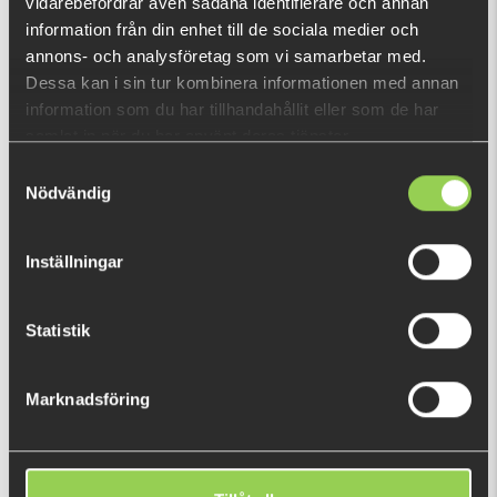
vidarebefordrar även sådana identifierare och annan
information från din enhet till de sociala medier och
Photofish Fatnose Shad
Photofish Flatnose Dragon
annons- och analysföretag som vi samarbetar med.
23cm,60gr, 1-pack
27cm,50gr, 1-pack
Dessa kan i sin tur kombinera informationen med annan
information som du har tillhandahållit eller som de har
€12.72
€12.72
samlat in när du har använt deras tjänster.
Samtyckesval
Nödvändig
Inställningar
Statistik
Photofish Flatnose Mini
Photofish Flatnose Shad
9cm,7gr, 10-pack
19cm,50gr, 1-pack
Marknadsföring
€12.72
€12.72