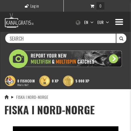
Log in
0
Toggle
EN
EUR
navigati
0 FISHCOIN
0 XP
5 000 XP
What is this?
FISKA I NORD-NORGE
FISKA I NORD-NORGE