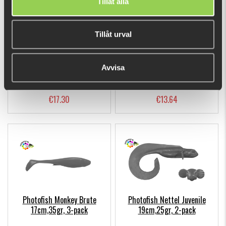
Tillåt alla
Tillåt urval
Photofish Hooligan Roach
Photofish Hooligan Roach
Avvisa
21cm, 115gr, 1-pack
Jr 15cm,45gr, 1-pack
€17.30
€13.64
Photofish Monkey Brute
Photofish Nettel Juvenile
17cm,35gr, 3-pack
19cm,25gr, 2-pack