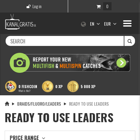
Log in
0
Toggle
EN
EUR
navigati
0 FISHCOIN
0 XP
5 000 XP
What is this?
BRAIDS/FLUORO/LEADERS
READY TO USE LEADERS
READY TO USE LEADERS
PRICE RANGE