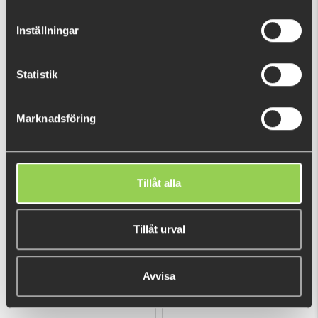
Inställningar
FEW LEFT
Statistik
Marknadsföring
Berkley Steel Spin Leader -
Vision Spring Creek Leader
3pcs
2 x 12ft
€5.39
€4.48
Tillåt alla
(€6.30)
Tillåt urval
Avvisa