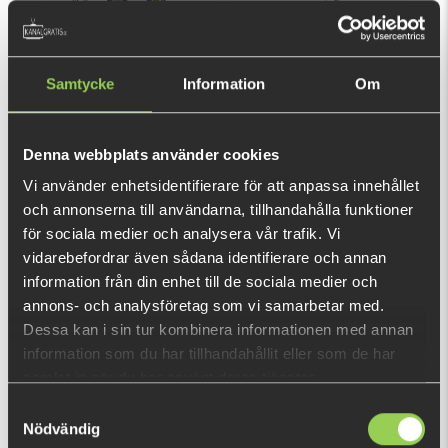
Samtycke
Information
Om
CWC Fluorocarbon Leader
CWC Carbon Leader, 20''
20” (50cm) Perch
25lb / 0,45mm - Fastach
#1
Denna webbplats använder cookies
€5.39
€4.48
Vi använder enhetsidentifierare för att anpassa innehållet
och annonserna till användarna, tillhandahålla funktioner
för sociala medier och analysera vår trafik. Vi
vidarebefordrar även sådana identifierare och annan
information från din enhet till de sociala medier och
annons- och analysföretag som vi samarbetar med.
Dessa kan i sin tur kombinera informationen med annan
information som du har tillhandahållit eller som de har
M-WAR Leader Titanium
M-WAR Leader Titanium
samlat in när du har använt deras tjänster.
Perch/Zander 2-pack
Pike 2-pack
Samtyckesval
Nödvändig
€17.27
€18.18