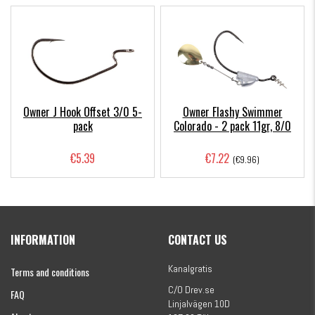
Owner J Hook Offset 3/0 5-
Owner Flashy Swimmer
pack
Colorado - 2 pack 11gr, 8/0
€5.39
€7.22
(€9.96)
INFORMATION
CONTACT US
Kanalgratis
Terms and conditions
C/O Drev.se
FAQ
Linjalvägen 10D