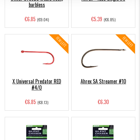
barbless
€6.85
€5.39
(€9.04)
(€6.85)
FEW LEFT
FEW LEFT
X Universal Predator RED
Ahrex SA Streamer #10
#4/0
€6.85
€6.30
(€8.13)