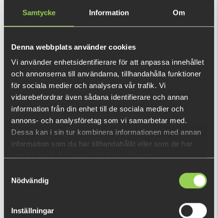
Samtycke
Information
Om
Owner J Light Hook Offset
Owner Jig Rig Tungsten
Denna webbplats använder cookies
Black
Vi använder enhetsidentifierare för att anpassa innehållet
och annonserna till användarna, tillhandahålla funktioner
€4.48
€5.94
(€7.22)
för sociala medier och analysera vår trafik. Vi
vidarebefordrar även sådana identifierare och annan
information från din enhet till de sociala medier och
annons- och analysföretag som vi samarbetar med.
Dessa kan i sin tur kombinera informationen med annan
information som du har tillhandahållit eller som de har
samlat in när du har använt deras tjänster.
Samtyckesval
Owner STN-36BC Treble
TP650 - 26 Degree Bent
Nödvändig
Hook
Streamer
€7.22
€5.02
(€6.85)
Inställningar