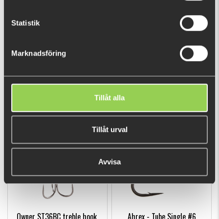
Statistik
Marknadsföring
Owner Wacky Hook,
Owner Sniper Finesse,
Weedguard
Weedguard
Tillåt alla
€6.30
€6.30
Tillåt urval
FEW LEFT
Avvisa
Owner ST36BC treble hook,
Ahrex - Tube Single #6