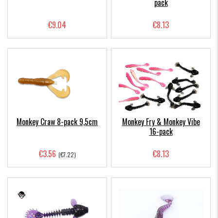
pack
€9.04
€8.13
Monkey Craw 8-pack 9,5cm
Monkey Fry & Monkey Vibe
16-pack
€3.56
€8.13
(€7.22)