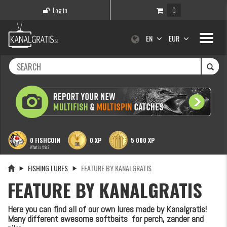
Log in
0
Toggle
EN
EUR
navigati
0 FISHCOIN
0 XP
5 000 XP
What is this?
FISHING LURES
FEATURE BY KANALGRATIS
FEATURE BY KANALGRATIS
Here you can find all of our own lures made by Kanalgratis!
Many different awesome softbaits for perch, zander and