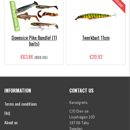
Out of stock
Downsize Pike Bundle! (11
Twerkbait 11cm
baits)
€63.86
€20.92
(€68.06)
INFORMATION
CONTACT US
Kanalgratis
Terms and conditions
C/O Drev.se
FAQ
Linjalvägen 10D
About us
187 66 Täby
Sweden