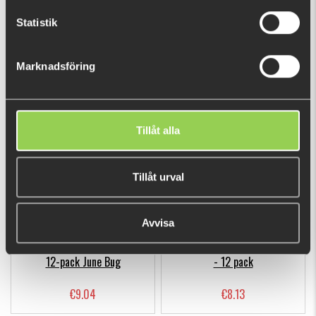
Statistik
Hooligan Roach JR 15cm
Hooligan Roach Micro 5cm
Marknadsföring
- 16 pack
€13.61
€8.13
Tillåt alla
Tillåt urval
Avvisa
Hooligan Roach Party Pack
Hooligan Roach Tiny 6,5cm
12-pack June Bug
- 12 pack
€9.04
€8.13