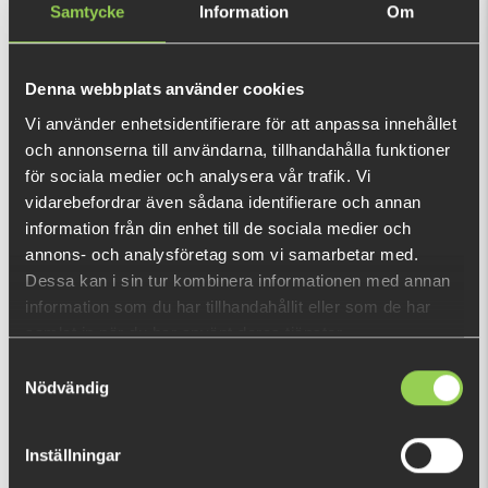
Flatnose Shad 19cm
Flatnose Shad Jr 15cm with
Samtycke
Information
Om
Built-in Rig 2-pack
€12.70
€16.35
Denna webbplats använder cookies
Vi använder enhetsidentifierare för att anpassa innehållet
och annonserna till användarna, tillhandahålla funktioner
för sociala medier och analysera vår trafik. Vi
vidarebefordrar även sådana identifierare och annan
information från din enhet till de sociala medier och
annons- och analysföretag som vi samarbetar med.
Dessa kan i sin tur kombinera informationen med annan
Hooligan Roach 21cm
Hooligan Roach Baby 9,5cm
information som du har tillhandahållit eller som de har
- 6 pack
samlat in när du har använt deras tjänster.
€17.27
€8.13
Samtyckesval
Nödvändig
Inställningar