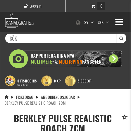
Logga in
0
Toggle
SV
SEK
navigati
0 FISHCOINS
0 XP
5 000 XP
Vad är detta?
FISKEDRAG
ABBORRE/GÖSJIGGAR
BERKLEY PULSE REALISTIC ROACH 7CM
BERKLEY PULSE REALISTIC
ROACH 7CM