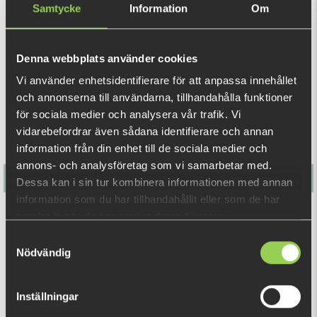
Samtycke
Information
Om
7cm är perfekt för abborre och gös.
REKOMMENDERADE PRODUKTER
Denna webbplats använder cookies
Vi använder enhetsidentifierare för att anpassa innehållet
och annonserna till användarna, tillhandahålla funktioner
för sociala medier och analysera vår trafik. Vi
vidarebefordrar även sådana identifierare och annan
information från din enhet till de sociala medier och
annons- och analysföretag som vi samarbetar med.
Dessa kan i sin tur kombinera informationen med annan
information som du har tillhandahållit eller som de har
samlat in när du har använt deras tjänster.
Flatnose Shad 12cm med Inbyggd Rigg 3-pack
Samtyckesval
Nödvändig
179 kr
Inställningar
RELATERADE PRODUKTER