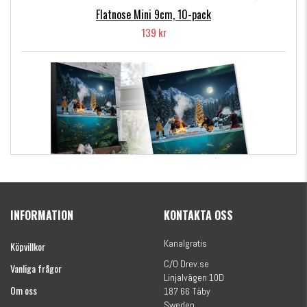
Flatnose Mini 9cm, 10-pack
139 kr
Kanalgratis Officiella Fiskekalender 2026
(julkalender)
INFORMATION
KONTAKTA OSS
1695 kr
Kanalgratis
Köpvillkor
C/O Drev.se
Vanliga frågor
Linjalvägen 10D
Om oss
187 66 Täby
Sweden