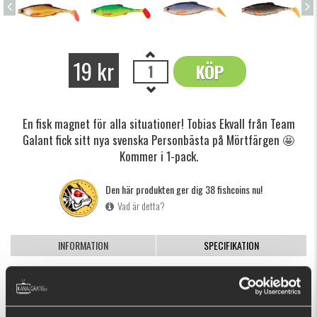
19 kr
KÖP
OK
En fisk magnet för alla situationer! Tobias Ekvall från Team
Galant fick sitt nya svenska Personbästa på Mörtfärgen 🤩
Kommer i 1-pack.
Den här produkten ger dig 38 fishcoins nu!
Vad är detta?
INFORMATION
SPECIFIKATION
Mört är en betsfisk som är väldigt populär bland
predatorerna i hela europa! Den subtila vaggande gången av
Pulse Realistic Roach funkar bra på alla riggsätt. Denna lilla