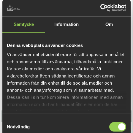
Detta är ett mycket smart och enkelt beteslås perfekt till
abborrfisket. Enkelt att använda, starkt och mycket snabbt
Samtycke
Information
Om
- du byter bete i en handvändning! Tack vare den runda böjen
får dina beten den gång de designades för att ha.
Kommer i 10-pack.
Denna webbplats använder cookies
VISA MER
Vi använder enhetsidentifierare för att anpassa innehållet
och annonserna till användarna, tillhandahålla funktioner
REKOMMENDERADE PRODUKTER
för sociala medier och analysera vår trafik. Vi
vidarebefordrar även sådana identifierare och annan
information från din enhet till de sociala medier och
annons- och analysföretag som vi samarbetar med.
Dessa kan i sin tur kombinera informationen med annan
information som du har tillhandahållit eller som de har
samlat in när du har använt deras tjänster.
Samtyckesval
Nödvändig