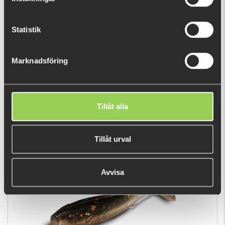
Statistik
Marknadsföring
Berkley Pulse Shad MixBox 14cm 24pcs
589 kr
(769 kr)
Tillåt alla
Tillåt urval
POPULÄRA PRODUKTER
Avvisa