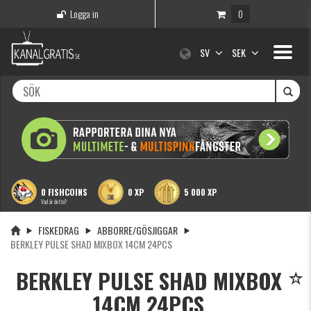
Logga in
0
Toggle
SV
SEK
navigati
0 FISHCOINS
0 XP
5 000 XP
Vad är detta?
FISKEDRAG
ABBORRE/GÖSJIGGAR
BERKLEY PULSE SHAD MIXBOX 14CM 24PCS
BERKLEY PULSE SHAD MIXBOX
14CM 24PCS