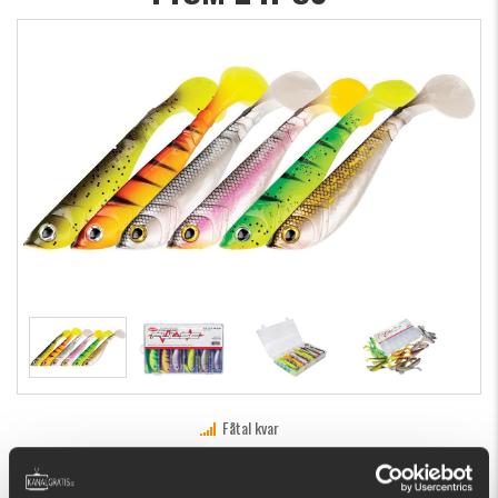
Fåtal kvar
589 kr
KÖP
OK