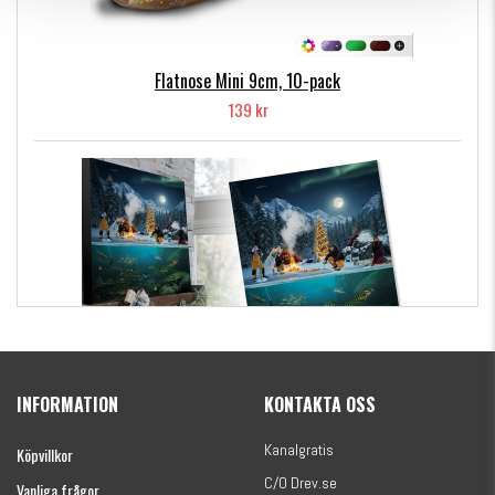
Flatnose Mini 9cm, 10-pack
139 kr
Kanalgratis Officiella Fiskekalender 2026
(julkalender)
INFORMATION
KONTAKTA OSS
1695 kr
Kanalgratis
Köpvillkor
C/O Drev.se
Vanliga frågor