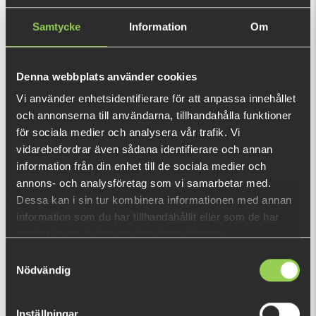
(769 kr)
Samtycke
Information
Om
Den här produkten ger dig 1 178 fishcoins
nu!
Vad är detta?
Denna webbplats använder cookies
Vi använder enhetsidentifierare för att anpassa innehållet
INFORMATION
och annonserna till användarna, tillhandahålla funktioner
för sociala medier och analysera vår trafik. Vi
Alla färger tillgängliga av den populära Pulse Shad,
vidarebefordrar även sådana identifierare och annan
kombinerade i en högkvalitativ tacklebox! Välj din
information från din enhet till de sociala medier och
favoritstorlek. De mindre storlekarna fungerar utmärkt för
annons- och analysföretag som vi samarbetar med.
abborre och öring, de större storlekarna är perfekta för gös
Dessa kan i sin tur kombinera informationen med annan
och gädda.
information som du har tillhandahållit eller som de har
VISA MER
samlat in när du har använt deras tjänster.
• PowerBait-doftande
Samtyckesval
• Lockande svansrörelse
DU TITTADE NYLIGEN PÅ
Nödvändig
• Form av betesfisk
Fåtal kvar
• Fantastiska färger
Inställningar