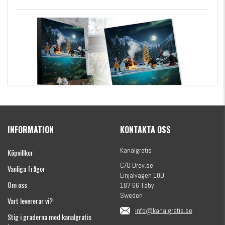
Kanalgratis Officiella Fiskekalender 2026
(julkalender)
INFORMATION
KONTAKTA OSS
1695 kr
Kanalgratis
Köpvillkor
C/O Drev.se
Vanliga frågor
Linjalvägen 10D
Om oss
187 66 Täby
Sweden
Vart levererar vi?
info@kanalgratis.se
Stig i graderna med kanalgratis