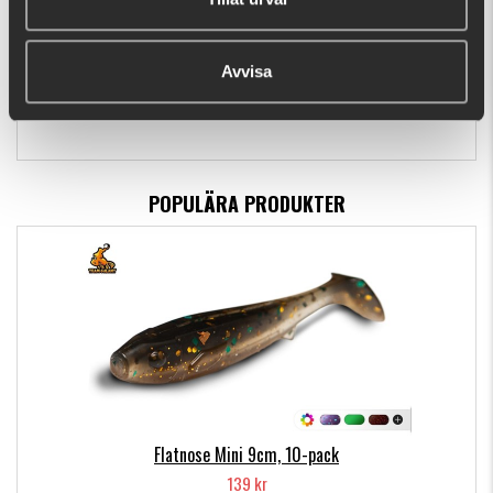
Bite of Bleak Cheburashka Linkhead 7gr (4-
pack)
Avvisa
79 kr
POPULÄRA PRODUKTER
Flatnose Mini 9cm, 10-pack
139 kr