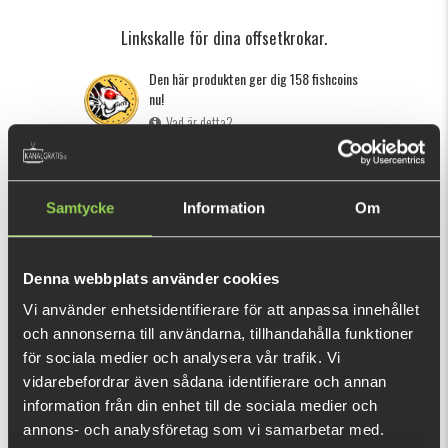
Linkskalle för dina offsetkrokar.
Den här produkten ger dig 158 fishcoins
nu!
Vad är detta?
INFORMATION
Samtycke
Information
Om
Linkskallar från Bite of Bleak i tungsten. Enkla att använda
med dina offset krokar.
Denna webbplats använder cookies
Vi använder enhetsidentifierare för att anpassa innehållet
och annonserna till användarna, tillhandahålla funktioner
REKOMMENDERADE PRODUKTER
för sociala medier och analysera vår trafik. Vi
vidarebefordrar även sådana identifierare och annan
information från din enhet till de sociala medier och
annons- och analysföretag som vi samarbetar med.