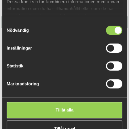
Dessa kan i sin tur kombinera informationen med annan
information som du har tillhandahållit eller som de har
samlat in när du har använt deras tjänster.
Samtyckesval
Nödvändig
M-WAR Jiggskallar #4/0 4-pack (BKK)
Inställningar
59 kr
Statistik
DU TITTADE NYLIGEN PÅ
Marknadsföring
Tillåt alla
Tillåt urval