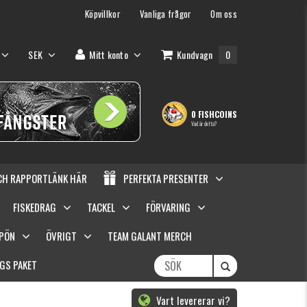
Köpvillkor
Vanliga frågor
Om oss
SEK
Mitt konto
Kundvagn
0
0 FISHCOINS
Vad är detta?
OCH RAPPORTLÄNK HÄR
PERFEKTA PRESENTER
FISKEDRAG
TACKEL
FÖRVARING
SPÖN
ÖVRIGT
TEAM GALANT MERCH
GS PAKET
Vart levererar vi?