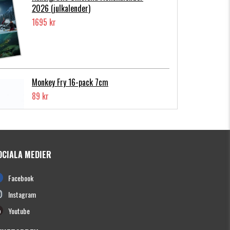
2026 (julkalender)
1695 kr
Monkey Fry 16-pack 7cm
89 kr
OCIALA MEDIER
Photofish Flatnose Mini 9cm,7gr, 10-
Facebook
pack
139 kr
Instagram
Youtube