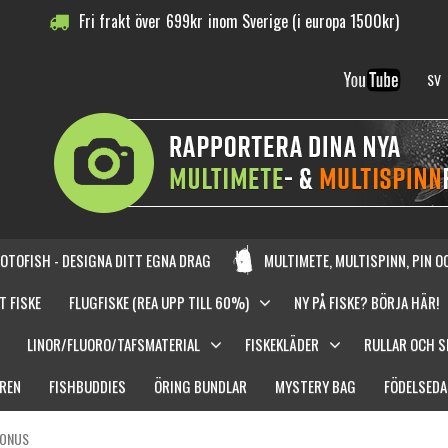
Fri frakt över
699
kr
inom Sverige (i europa 1500kr)
SV
OTOFISH - DESIGNA DITT EGNA DRAG
MULTIMETE, MULTISPINN, PIN 
T FISKE
FLUGFISKE (REA UPP TILL 60%)
NY PÅ FISKE? BÖRJA HÄR!
LINOR/FLUORO/TAFSMATERIAL
FISKEKLÄDER
RULLAR OCH 
REN
FISHBUDDIES
ÖRING BUNDLAR
MYSTERY BAG
FÖDELSEDA
GONUS