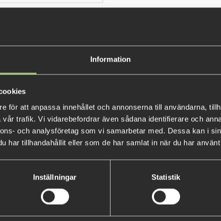
INFORMATION
Information
Klicka här
för att se hur du ri
Edvin Johansson, medlem i Te
cookies
and Philip
", är en ung fiskare
e för att anpassa innehållet och annonserna till användarna, tillh
Fatnose Shad har med sin höga 
vår trafik. Vi vidarebefordrar även sådana identifierare och anna
långsamma hastigheter. De hä
nnons- och analysföretag som vi samarbetar med. Dessa kan i sin
och lockar upp gäddan från dju
har tillhandahållit eller som de har samlat in när du har använt 
Shad.
Fatnose Shad kan precis som si
Inställningar
Statistik
passa just din fiskesituation.
en
Shallow Screw
och en
BFT S
djupare fisket rekommenderar