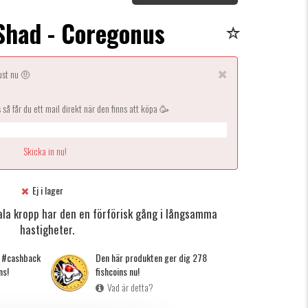
Shad - Coregonus
just nu 🤨
s så får du ett mail direkt när den finns att köpa 🥳
Ej i lager
ala kropp har den en förförisk gång i långsamma
hastigheter.
g #cashback
Den här produkten ger dig 278
ns!
fishcoins nu!
Vad är detta?