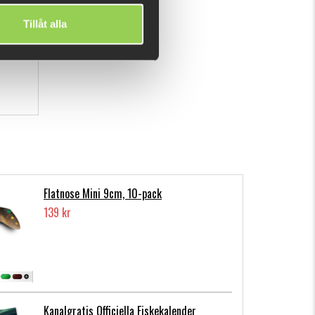
 ju djupare ju tyngre skalle. Glöm inte att trycka in
Tillåt alla
ln så kommer du verkligen ha alla odds på din sida.
Flatnose Mini 9cm, 10-pack
139 kr
Kanalgratis Officiella Fiskekalender