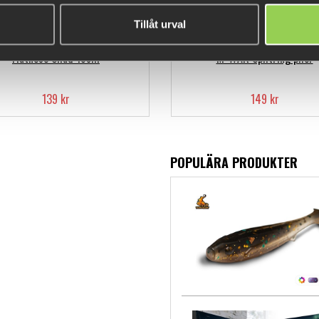
passar djupet du vill fiska på -
Tillåt urval
en
Bauer Power Rattle
i padde
Prova!
Flatnose Shad 19cm
M-WAR Splitring plier
23 cm lång och väger 60 gr.
139 kr
149 kr
POPULÄRA PRODUKTER