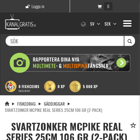
Logga in
0
Toggle
SV
SEK
navigati
0 FISHCOINS
0 XP
5 000 XP
Vad är detta?
FISKEDRAG
GÄDDJIGGAR
SVARTZONKER MCPIKE REAL SERIES 25CM 106 GR (2-PACK)
SVARTZONKER MCPIKE REAL
SERIES 25CM 106 GR (2-PACK)