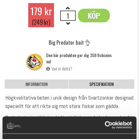
179 kr
KÖP
OK
(249 kr)
Big Predator bait 👌
Den här produkten ger dig 358 fishcoins
nu!
Vad är detta?
INFORMATION
SPECIFIKATION
Högkvalitativa beten i unik design från Svartzonker designad
speciellt för att rikta sig mot stora fiskar som gädda.
Detta bete är väldigt enkelt att fiska med, den har en bred
profil och du kan fiska med den på grunt, mellan- och djupt
vatten. Detta bete lämnar riktigt fina vibrationer som spårar
VISA MER