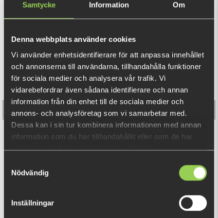
upp gäddan.
Samtycke
Information
Om
21 cm, 70 gr
REKOMMENDERADE PRODUKTER
Denna webbplats använder cookies
Vi använder enhetsidentifierare för att anpassa innehållet
och annonserna till användarna, tillhandahålla funktioner
för sociala medier och analysera vår trafik. Vi
vidarebefordrar även sådana identifierare och annan
information från din enhet till de sociala medier och
annons- och analysföretag som vi samarbetar med.
Dessa kan i sin tur kombinera informationen med annan
information som du har tillhandahållit eller som de har
Flatnose Mini 9cm med Jiggskallar
samlat in när du har använt deras tjänster.
179 kr
Samtyckesval
(198 kr)
Nödvändig
RELATERADE PRODUKTER
Inställningar