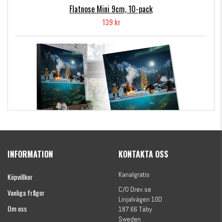
Flatnose Mini 9cm, 10-pack
139 kr
Kanalgratis Officiella Fiskekalender 2026
(julkalender)
INFORMATION
KONTAKTA OSS
1695 kr
Kanalgratis
Köpvillkor
C/O Drev.se
Vanliga frågor
Linjalvägen 10D
Om oss
187 66 Täby
Sweden