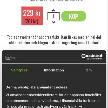
229 kr
KÖP
OK
(267 kr)
Tobias favoriter för abborre fiske. Kan fiskas med en hel del
olika tekniker och fångar fisk när ingenting annat funkar!
Den här produkten ger dig 458 fishcoins
nu!
Vad är detta?
Samtycke
Information
Om
INFORMATION
Finessefiske är en teknik som innebär att man använder
Denna webbplats använder cookies
lättare utrustning och beten för att ge en mer naturlig och
Vi använder enhetsidentifierare för att anpassa innehållet
subtil presentation till fisken. Finessefiske innebär ofta att
och annonserna till användarna, tillhandahålla funktioner
man fiskar långsammare, vilket gör att man kan presentera
för sociala medier och analysera vår trafik. Vi