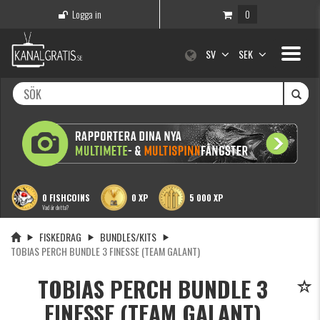
Logga in
0
Toggle
SV
SEK
navigati
0 FISHCOINS
0 XP
5 000 XP
Vad är detta?
FISKEDRAG
BUNDLES/KITS
TOBIAS PERCH BUNDLE 3 FINESSE (TEAM GALANT)
TOBIAS PERCH BUNDLE 3
FINESSE (TEAM GALANT)