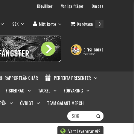
Köpvillkor
Vanliga frågor
Om oss
SEK
Mitt konto
Kundvagn
0
0 FISHCOINS
Vad är detta?
OCH RAPPORTLÄNK HÄR
PERFEKTA PRESENTER
FISKEDRAG
TACKEL
FÖRVARING
SPÖN
ÖVRIGT
TEAM GALANT MERCH
Vart levererar vi?