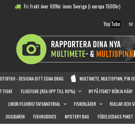
Fri frakt över
699
kr
inom Sverige (i europa 1500kr)
SV
OTOFISH - DESIGNA DITT EGNA DRAG
MULTIMETE, MULTISPINN, PIN 
T FISKE
FLUGFISKE (REA UPP TILL 60%)
NY PÅ FISKE? BÖRJA HÄR!
LINOR/FLUORO/TAFSMATERIAL
FISKEKLÄDER
RULLAR OCH 
JIGGBAREN
FISHBUDDIES
MYSTERY BAG
FÖDELSEDAGS PAKET