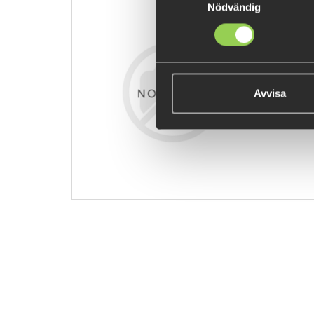
Nödvändig
z-mwjghd4
59 kr
Avvisa