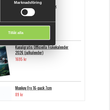
Marknadsföring
Flatnose Mini 9cm, 10-pack
139 kr
Tillåt alla
Kanalgratis Officiella Fiskekalender
2026 (julkalender)
1695 kr
Monkey Fry 16-pack 7cm
89 kr