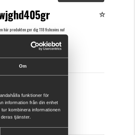
wjghd405gr
n här produkten ger dig 118 fishcoins nu!
Vad är detta?
r
KÖP
OK
Om
andahålla funktioner för
n information från din enhet
 tur kombinera informationen
deras tjänster.