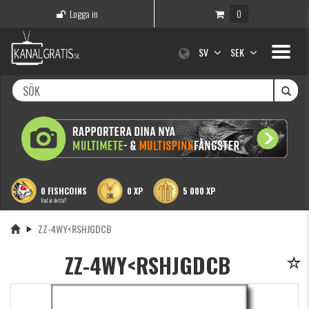
Logga in
0
Toggle
SV
SEK
navigati
0 FISHCOINS
0 XP
5 000 XP
Vad är detta?
ZZ-4WY<RSHJGDCB
ZZ-4WY<RSHJGDCB