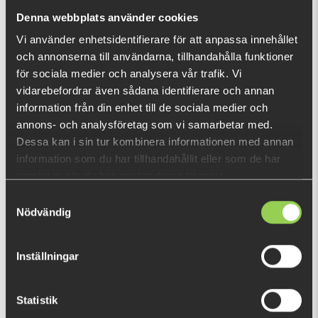
nu!
Denna webbplats använder cookies
Vad är detta?
Vi använder enhetsidentifierare för att anpassa innehållet
och annonserna till användarna, tillhandahålla funktioner
DU TITTADE NYLIGEN PÅ
för sociala medier och analysera vår trafik. Vi
vidarebefordrar även sådana identifierare och annan
Fåtal kvar
information från din enhet till de sociala medier och
annons- och analysföretag som vi samarbetar med.
Dessa kan i sin tur kombinera informationen med annan
information som du har tillhandahållit eller som de har
samlat in när du har använt deras tjänster.
Samtyckesval
Nödvändig
Inställningar
Statistik
zz-4wy