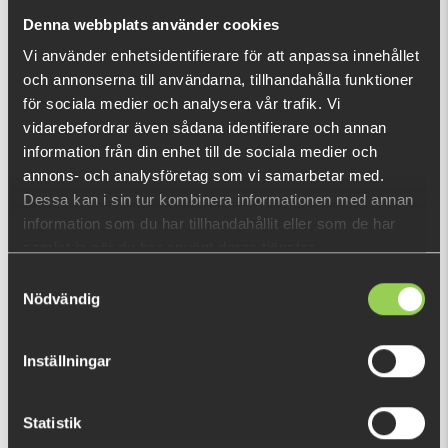
nu!
Denna webbplats använder cookies
Vad är detta?
Vi använder enhetsidentifierare för att anpassa innehållet
och annonserna till användarna, tillhandahålla funktioner
DU TITTADE NYLIGEN PÅ
för sociala medier och analysera vår trafik. Vi
vidarebefordrar även sådana identifierare och annan
Fåtal kvar
information från din enhet till de sociala medier och
annons- och analysföretag som vi samarbetar med.
Dessa kan i sin tur kombinera informationen med annan
information som du har tillhandahållit eller som de har
samlat in när du har använt deras tjänster.
Samtyckesval
Nödvändig
Inställningar
Statistik
zz-EWGWRGR