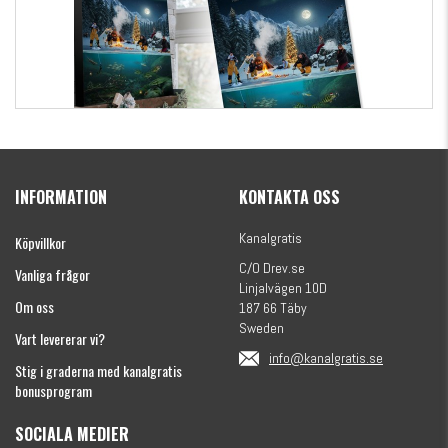
Kanalgratis Officiella Fiskekalender 2026
(julkalender)
INFORMATION
KONTAKTA OSS
1695 kr
Kanalgratis
Köpvillkor
C/O Drev.se
Vanliga frågor
Linjalvägen 10D
Om oss
187 66 Täby
Sweden
Vart levererar vi?
info@kanalgratis.se
Stig i graderna med kanalgratis
bonusprogram
SOCIALA MEDIER