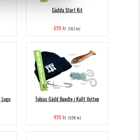
Gädda Start Kit
699 kr
(763 kr)
c Logo
Tobias Gädd Bundle i Kallt Vatten
499 kr
(596 kr)