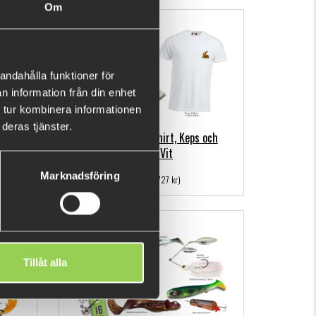
Om
andahålla funktioner för
n information från din enhet
 tur kombinera informationen
deras tjänster.
och
Team Galant T-shirt, Keps och
Mössa Vit
Marknadsföring
659 kr
(727 kr)
Tillåt alla