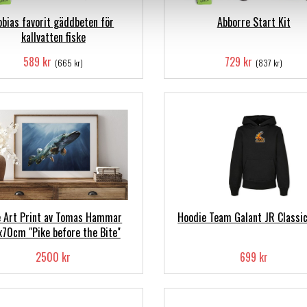
obias favorit gäddbeten för
Abborre Start Kit
kallvatten fiske
589 kr
729 kr
(665 kr)
(837 kr)
e Art Print av Tomas Hammar
Hoodie Team Galant JR Classi
70cm "Pike before the Bite"
2500 kr
699 kr