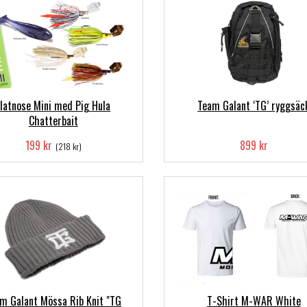
Flatnose Mini med Pig Hula
Team Galant ‘TG’ ryggsäc
Chatterbait
199 kr
899 kr
(218 kr)
m Galant Mössa Rib Knit "TG
T-Shirt M-WAR White