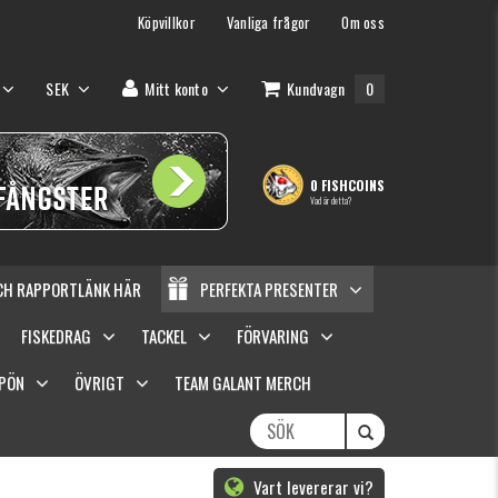
Köpvillkor
Vanliga frågor
Om oss
SEK
Mitt konto
Kundvagn
0
0 FISHCOINS
Vad är detta?
OCH RAPPORTLÄNK HÄR
PERFEKTA PRESENTER
FISKEDRAG
TACKEL
FÖRVARING
SPÖN
ÖVRIGT
TEAM GALANT MERCH
Vart levererar vi?