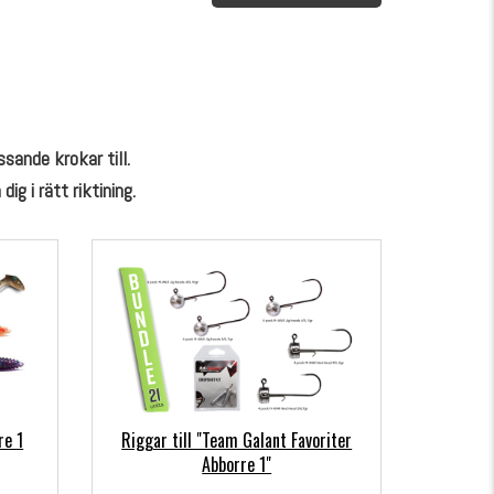
sande krokar till.
ig i rätt riktining.
re 1
Riggar till "Team Galant Favoriter
Abborre 1"