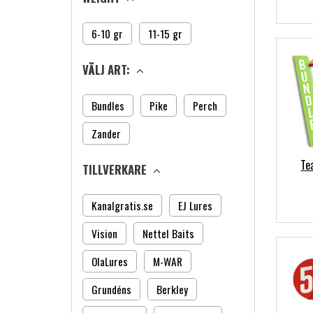
6-10 gr
11-15 gr
VÄLJ ART:
Bundles
Pike
Perch
Zander
Te
TILLVERKARE
Kanalgratis.se
EJ Lures
Vision
Nettel Baits
OlaLures
M-WAR
Grundéns
Berkley