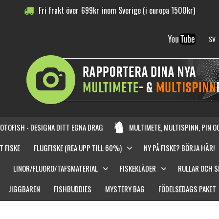
Fri frakt över
699
kr
inom Sverige (i europa 1500kr)
SV
OTOFISH - DESIGNA DITT EGNA DRAG
MULTIMETE, MULTISPINN, PIN 
T FISKE
FLUGFISKE (REA UPP TILL 60%)
NY PÅ FISKE? BÖRJA HÄR!
LINOR/FLUORO/TAFSMATERIAL
FISKEKLÄDER
RULLAR OCH 
JIGGBAREN
FISHBUDDIES
MYSTERY BAG
FÖDELSEDAGS PAKET