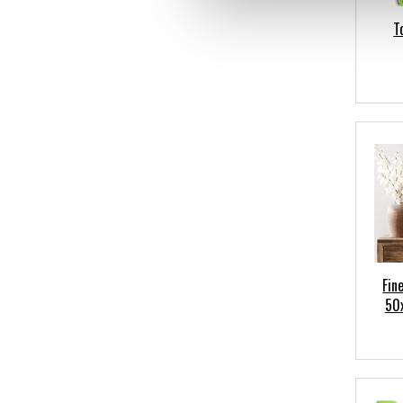
T
Fin
50x