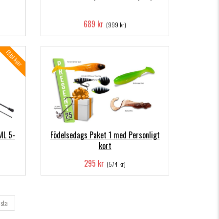
689 kr
(999 kr)
Fåtal kvar
ML 5-
Födelsedags Paket 1 med Personligt
kort
295 kr
(574 kr)
sta