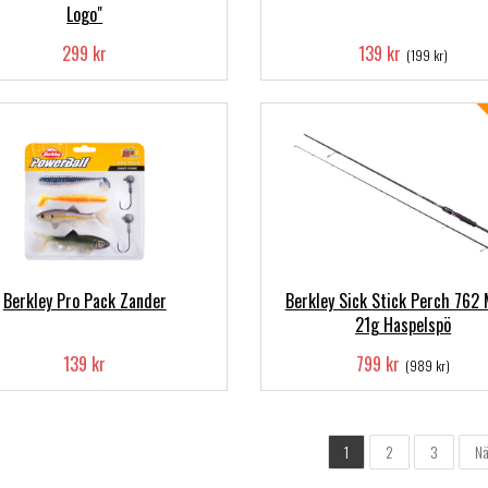
Logo"
299 kr
139 kr
(199 kr)
Berkley Pro Pack Zander
Berkley Sick Stick Perch 762 
21g Haspelspö
139 kr
799 kr
(989 kr)
1
2
3
Nä