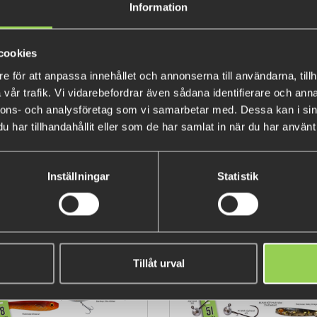
Information
cookies
e för att anpassa innehållet och annonserna till användarna, tillh
vår trafik. Vi vidarebefordrar även sådana identifierare och anna
nnons- och analysföretag som vi samarbetar med. Dessa kan i sin
har tillhandahållit eller som de har samlat in när du har använt 
Galant T-shirt och Keps Svart
Team Galant T-shirt, Keps 
Mössa
Inställningar
Statistik
429 kr
659 kr
(478 kr)
(727 kr)
Tillåt urval