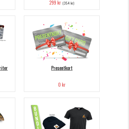
299 kr
(354 kr)
riter
Presentkort
0 kr