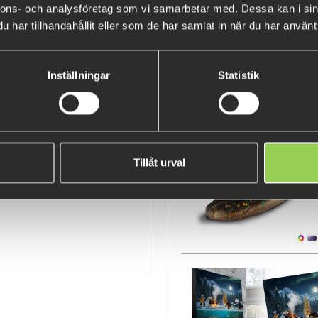
nnons- och analysföretag som vi samarbetar med. Dessa kan i sin
- Signerad
har tillhandahållit eller som de har samlat in när du har använt 
- Numrerad
- Upplaga: 100ex
Inställningar
Statistik
POPULÄRA PRODUKTER
Tomas Hammar är en konstnär s
inspiration genom vardagens 
int av Tomas Hammar
Tillåt urval
egna uttryck och talan. Att fin
ke before the Bite"
matematiska avstånd är hans a
att skapa den vackra kontraste
både Sverige och europa och sålt
Printat på premium Hähnehule F