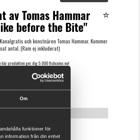
int av Tomas Hammar
ke before the Bite"
n Kanalgratis och konstnären Tomas Hammar. Kommer
sat antal. (Ram ej inkluderat)
 här produkten ger dig 5 000 fishcoins nu!
Vad är detta?
kr
KÖP
OK
Om
INFORMATION
andahålla funktioner för
n information från din enhet