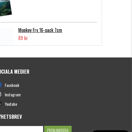
Monkey Fry 16-pack 7cm
89 kr
OCIALA MEDIER
Photofish Flatnose Mini 9cm,7gr, 10-
Facebook
pack
139 kr
Instagram
Youtube
YHETSBREV
Hooligan Roach JR 15cm