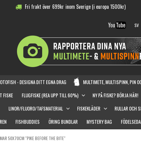
Fri frakt över
699
kr
inom Sverige (i europa 1500kr)
SV
OTOFISH - DESIGNA DITT EGNA DRAG
MULTIMETE, MULTISPINN, PIN 
T FISKE
FLUGFISKE (REA UPP TILL 60%)
NY PÅ FISKE? BÖRJA HÄR!
LINOR/FLUORO/TAFSMATERIAL
FISKEKLÄDER
RULLAR OCH 
REN
FISHBUDDIES
ÖRING BUNDLAR
MYSTERY BAG
FÖDELSEDA
MMAR 50X70CM "PIKE BEFORE THE BITE"