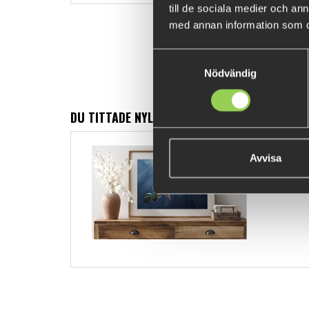
till de sociala medier och a
med annan information som du 
Samtyckesval
Nödvändig
DU TITTADE NYLIGEN PÅ
Fine Art Pr
Avvisa
50x70cm "Pi
2500 kr