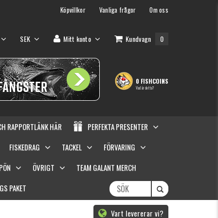
Köpvillkor
Vanliga frågor
Om oss
SEK
Mitt konto
Kundvagn
0
0 FISHCOINS
Vad är detta?
OCH RAPPORTLÄNK HÄR
PERFEKTA PRESENTER
FISKEDRAG
TACKEL
FÖRVARING
SPÖN
ÖVRIGT
TEAM GALANT MERCH
GS PAKET
Vart levererar vi?