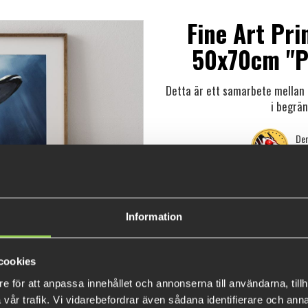
Fine Art Pr
50x70cm "Pi
Detta är ett samarbete mella
i begrän
Den
2500 
Information
cookies
- Fine Art Print
e för att anpassa innehållet och annonserna till användarna, tillh
vår trafik. Vi vidarebefordrar även sådana identifierare och anna
- Storlek: 50x70cm