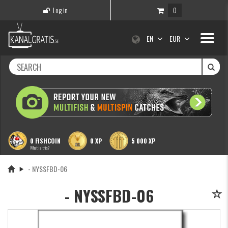
Log in
0
Toggle
EN
EUR
navigati
0 FISHCOIN
0 XP
5 000 XP
What is this?
- NYSSFBD-06
- NYSSFBD-06