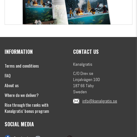
Kanalgratis Official Christmas Calendar 2026
INFORMATION
CONTACT US
€154.60
Kanalgratis
Terms and conditions
C/O Drev.se
FAQ
Linjalvägen 10D
About us
187 66 Täby
Sweden
Where do we deliver?
info@kanalgratis.se
Rise through the ranks with
Kanalgratis' bonus program
SOCIAL MEDIA
Monkey Fry 16-pack 7cm
€8.12