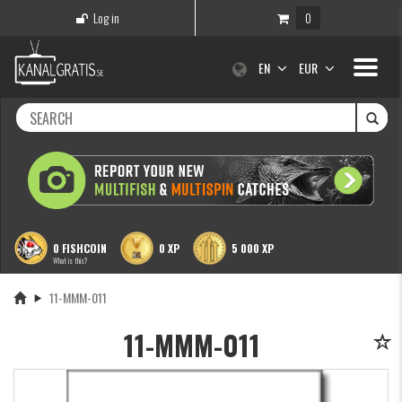
Log in
0
Toggle
EN
EUR
navigati
0 FISHCOIN
0 XP
5 000 XP
What is this?
11-MMM-011
11-MMM-011