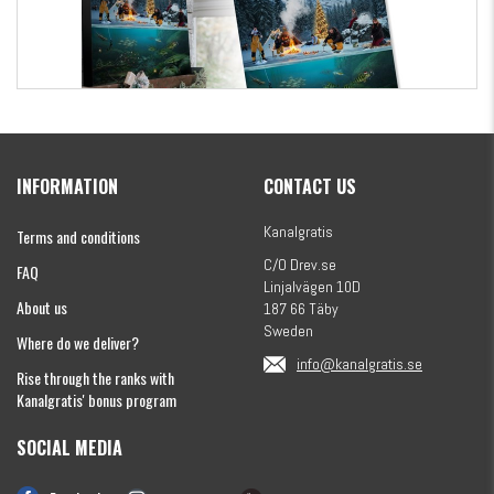
Kanalgratis Official Christmas Calendar 2026
INFORMATION
CONTACT US
€154.86
Kanalgratis
Terms and conditions
C/O Drev.se
FAQ
Linjalvägen 10D
About us
187 66 Täby
Sweden
Where do we deliver?
info@kanalgratis.se
Rise through the ranks with
Kanalgratis' bonus program
SOCIAL MEDIA
Monkey Fry 16-pack 7cm
€8.13