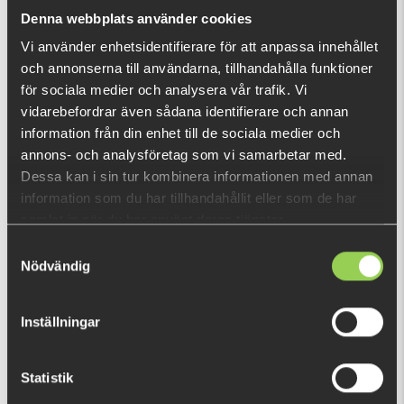
What is this?
Denna webbplats använder cookies
Vi använder enhetsidentifierare för att anpassa innehållet
och annonserna till användarna, tillhandahålla funktioner
RECENTLY VIEWED PRODUCTS
för sociala medier och analysera vår trafik. Vi
FEW LEFT
vidarebefordrar även sådana identifierare och annan
information från din enhet till de sociala medier och
annons- och analysföretag som vi samarbetar med.
Dessa kan i sin tur kombinera informationen med annan
information som du har tillhandahållit eller som de har
samlat in när du har använt deras tjänster.
Samtyckesval
Nödvändig
Inställningar
Statistik
1571130