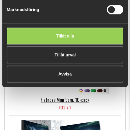
€10.87
Marknadsföring
BESTSELLERS
Tillåt alla
Tillåt urval
Avvisa
Flatnose Mini 9cm, 10-pack
€12.70