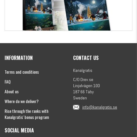
Kanalgratis Official Christmas Calendar 2026
INFORMATION
CONTACT US
€154.86
Kanalgratis
Terms and conditions
C/O Drev.se
FAQ
Linjalvägen 10D
About us
187 66 Täby
Sweden
Where do we deliver?
info@kanalgratis.se
Rise through the ranks with
Kanalgratis' bonus program
SOCIAL MEDIA
Monkey Fry 16-pack 7cm