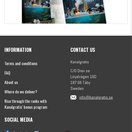
Kanalgratis Official Christmas Calendar 2026
INFORMATION
CONTACT US
€154.86
Kanalgratis
Terms and conditions
C/O Drev.se
FAQ
Linjalvägen 10D
About us
187 66 Täby
Sweden
Where do we deliver?
info@kanalgratis.se
Rise through the ranks with
Kanalgratis' bonus program
SOCIAL MEDIA
Monkey Fry 16-pack 7cm
€8.13