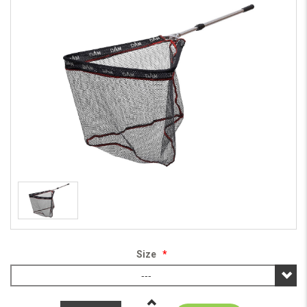
Size
*
---