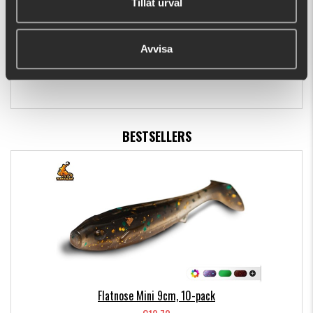
Tillåt urval
Abu Garcia DAM Alu-Head Net
Avvisa
€27.37
BESTSELLERS
Flatnose Mini 9cm, 10-pack