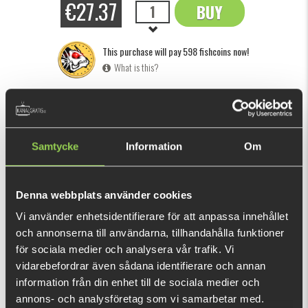
€27.37
BUY
OK
This purchase will pay 598 fishcoins now!
What is this?
INFORMATION
A complete series of high quality landingnets made by
Samtycke
Information
Om
fishermen for fishermen. Equipped with a very stable black
aluminium profile tube, a modern design that meets the
latest standard for the demanding angler. High quality mesh,
Denna webbplats använder cookies
a very strong head made of highly resistant aluminium,
Vi använder enhetsidentifierare för att anpassa innehållet
SHOW MORE
strong metal head frame, easy working and safely closing
och annonserna till användarna, tillhandahålla funktioner
handle screws and a sure-grip rubber handle cap. A great
för sociala medier och analysera vår trafik. Vi
feature is the rubber (100% soft polyester) coating on the
RECOMMENDED PRODUCTS
vidarebefordrar även sådana identifierare och annan
mesh.
information från din enhet till de sociala medier och
annons- och analysföretag som vi samarbetar med.