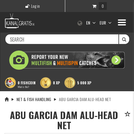
Log in
0
Toggle
EN
EUR
navigati
0 FISHCOIN
0 XP
5 000 XP
What is this?
NET & FISH HANDLING
ABU GARCIA DAM ALU-HEAD NET
ABU GARCIA DAM ALU-HEAD
NET