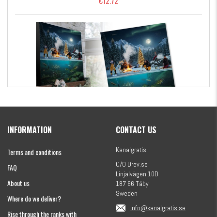
€12.72
Kanalgratis Official Christmas Calendar 2026
INFORMATION
CONTACT US
€155.16
Kanalgratis
Terms and conditions
C/O Drev.se
FAQ
Linjalvägen 10D
About us
187 66 Täby
Sweden
Where do we deliver?
info@kanalgratis.se
Rise through the ranks with