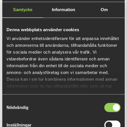
(€345.94)
Samtycke
Information
Om
This purchase will pay 7 198 fishcoins now!
What is this?
Denna webbplats använder cookies
Vi använder enhetsidentifierare för att anpassa innehållet
INFORMATION
och annonserna till användarna, tillhandahålla funktioner
för sociala medier och analysera vår trafik. Vi
Introducing Abu Garcia’s lightest, most compact low profile
vidarebefordrar även sådana identifierare och annan
baitcast reel, the Abu Garcia® Zenon™ MG-LTX. Weighing in
information från din enhet till de sociala medier och
at just 4.5 ounces, the Zenon® MG-LTX low profile reel
annons- och analysföretag som vi samarbetar med.
combines the new SLC spool concept with hybrid ceramic
Dessa kan i sin tur kombinera informationen med annan
bearings, resulting in the ultimate finesse reel that has
information som du har tillhandahållit eller som de har
SHOW MORE
world class performance in a package that weighs almost
samlat in när du har använt deras tjänster.
nothing in the hand.
Samtyckesval
RECENTLY VIEWED PRODUCTS
Nödvändig
- 8 stainless steel HPCR™ bearings + 1 roller bearing
FEW LEFT
- 2 additional CeramiLite Spool Bearings
- One piece X-Mag™ alloy frame
Inställningar