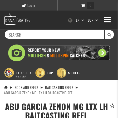
Log in
0
Toggle
EN
EUR
navigati
0 FISHCOIN
0 XP
5 000 XP
What is this?
RODS AND REELS
BAITCASTING REELS
ABU GARCIA ZENON MG LTX LH BAITCASTING REEL
ABU GARCIA ZENON MG LTX LH
BAITCASTING REEL