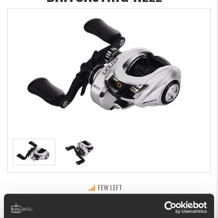
FEW LEFT
€329.46
BUY
OK