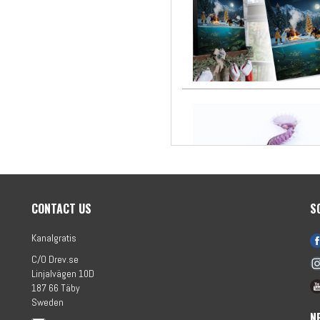
CONTACT US
S
Kanalgratis
C/O Drev.se
Linjalvägen 10D
187 66 Täby
Sweden
N