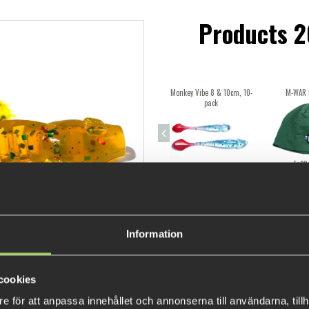
Products 2
Monkey Vibe 8 & 10cm, 10-
M-WAR 
pack
[+€9
[+€7.21]
Information
€0.0
cookies
e för att anpassa innehållet och annonserna till användarna, tillh