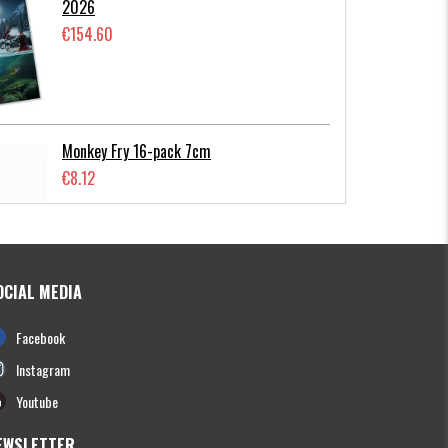
2026
€154.60
Monkey Fry 16-pack 7cm
€8.12
OCIAL MEDIA
Photofish Flatnose Mini 9cm,7gr, 10-
Facebook
pack
€12.68
Instagram
Youtube
EWSLETTER