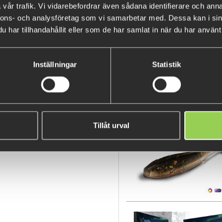
vår trafik. Vi vidarebefordrar även sådana identifierare och anna
nnons- och analysföretag som vi samarbetar med. Dessa kan i sin
Happy news! We managed to sh
har tillhandahållit eller som de har samlat in när du har använt 
Christmas Calendar 2022.
Only limited edition so hurry up
Inställningar
Statistik
BESTSELLERS
Tillåt urval