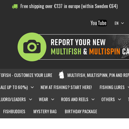
Free shipping over
€
137
in europe (within Sweden €64)
EN
OFISH - CUSTOMIZE YOUR LURE
MULTIFISH, MULTISPINN, PIN AND RE
SALE UP TO 60%)
NEW AT FISHING? START HERE!
FISHING LURES
LUORO/LEADERS
WEAR
RODS AND REELS
OTHERS
FISHBUDDIES
MYSTERY BAG
BIRTHDAY PACKAGE