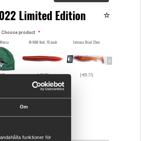
022 Limited Edition
Choose product
*
Mössa
M-WAR Ned, 10-pack
Fatnose Shad 23cm
Nettel Mini White, 6
[+€11.77]
[+€8.12]
.03]
[+€7.21]
This purchase will pay 0 fishcoins now!
What is this?
Om
0
BUY
OK
andahålla funktioner för