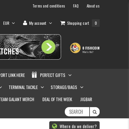
Terms and conditions
FAQ
About us
EUR
My account
Shopping cart
0
0 FISHCOIN
What is this?
PORT LINK HERE
PERFECT GIFTS
TERMINAL TACKLE
STORAGE/BAGS
TEAM GALANT MERCH
DEAL OF THE WEEK
JIGBAR
Where do we deliver?