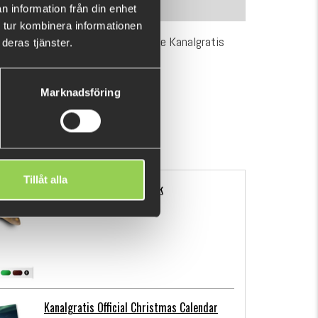
INFORMATION
n information från din enhet
 tur kombinera informationen
ake out some left overs from the Kanalgratis
deras tjänster.
!
Marknadsföring
Tillåt alla
Flatnose Mini 9cm, 10-pack
€12.68
Kanalgratis Official Christmas Calendar