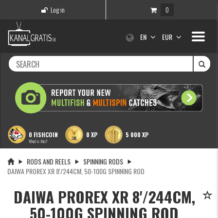
Log in
0
Toggle
EN
EUR
navigati
0 FISHCOIN
0 XP
5 000 XP
What is this?
RODS AND REELS
SPINNING RODS
DAIWA PROREX XR 8'/244CM, 50-100G SPINNING ROD
DAIWA PROREX XR 8'/244CM,
50-100G SPINNING ROD