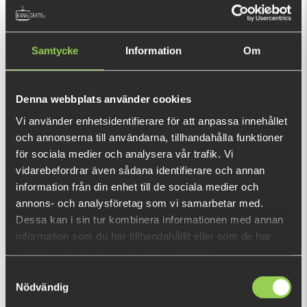
(€173.50)
Samtycke
Information
Om
The Prorex XR spinning rods offer exclusive DAIWA components
and latest technology!
Denna webbplats använder cookies
This purchase will pay 2 898 fishcoins now!
What is this?
Vi använder enhetsidentifierare för att anpassa innehållet
och annonserna till användarna, tillhandahålla funktioner
för sociala medier och analysera vår trafik. Vi
INFORMATION
vidarebefordrar även sådana identifierare och annan
information från din enhet till de sociala medier och
Prorex XR comes in a series of spinning rods that covers all
annons- och analysföretag som vi samarbetar med.
your needs for most types of lure fishing with a with a
Dessa kan i sin tur kombinera informationen med annan
compact fibred, X45 carbon construction blank which
information som du har tillhandahållit eller som de har
results in a very distortion-proof sensitivity – the rods nearly
samlat in när du har använt deras tjänster.
have no torque, which allows longer and more precise casts.
Samtyckesval
SHOW MORE
Prorex XR have Fuji Alconite K-Guide-ring system that
Nödvändig
effectively prevent tangles, gives extra casting length and