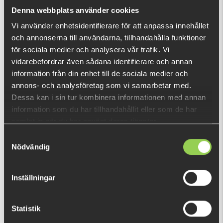
What is this?
Denna webbplats använder cookies
Vi använder enhetsidentifierare för att anpassa innehållet
och annonserna till användarna, tillhandahålla funktioner
RECENTLY VIEWED PRODUCTS
för sociala medier och analysera vår trafik. Vi
FEW LEFT
vidarebefordrar även sådana identifierare och annan
information från din enhet till de sociala medier och
annons- och analysföretag som vi samarbetar med.
Dessa kan i sin tur kombinera informationen med annan
information som du har tillhandahållit eller som de har
samlat in när du har använt deras tjänster.
Samtyckesval
Nödvändig
Inställningar
Statistik
FBS6BLANC