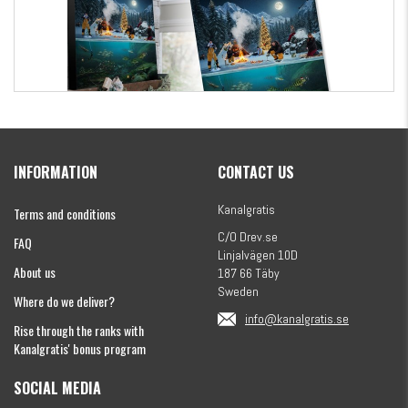
Kanalgratis Official Christmas Calendar 2026
INFORMATION
CONTACT US
€154.86
Kanalgratis
Terms and conditions
C/O Drev.se
FAQ
Linjalvägen 10D
About us
187 66 Täby
Sweden
Where do we deliver?
info@kanalgratis.se
Rise through the ranks with
Kanalgratis' bonus program
SOCIAL MEDIA
Monkey Fry 16-pack 7cm